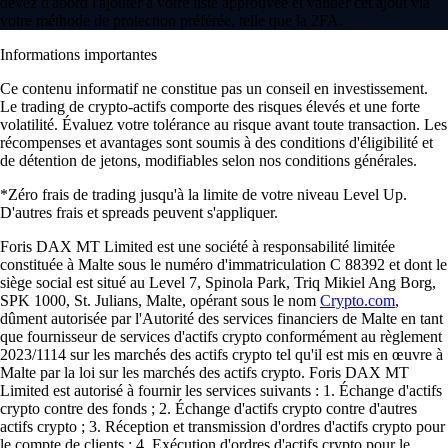
devez d'abord l'ajouter à votre liste approuvée et valider cet ajout via
votre méthode de protection préférée, telle que la 2FA.
Informations importantes
Ce contenu informatif ne constitue pas un conseil en investissement.
Le trading de crypto-actifs comporte des risques élevés et une forte
volatilité. Évaluez votre tolérance au risque avant toute transaction. Les
récompenses et avantages sont soumis à des conditions d'éligibilité et
de détention de jetons, modifiables selon nos conditions générales.
*Zéro frais de trading jusqu'à la limite de votre niveau Level Up.
D'autres frais et spreads peuvent s'appliquer.
Foris DAX MT Limited est une société à responsabilité limitée
constituée à Malte sous le numéro d'immatriculation C 88392 et dont le
siège social est situé au Level 7, Spinola Park, Triq Mikiel Ang Borg,
SPK 1000, St. Julians, Malte, opérant sous le nom
Crypto.com
,
dûment autorisée par l'Autorité des services financiers de Malte en tant
que fournisseur de services d'actifs crypto conformément au règlement
2023/1114 sur les marchés des actifs crypto tel qu'il est mis en œuvre à
Malte par la loi sur les marchés des actifs crypto. Foris DAX MT
Limited est autorisé à fournir les services suivants : 1. Échange d'actifs
crypto contre des fonds ; 2. Échange d'actifs crypto contre d'autres
actifs crypto ; 3. Réception et transmission d'ordres d'actifs crypto pour
le compte de clients ; 4. Exécution d'ordres d'actifs crypto pour le