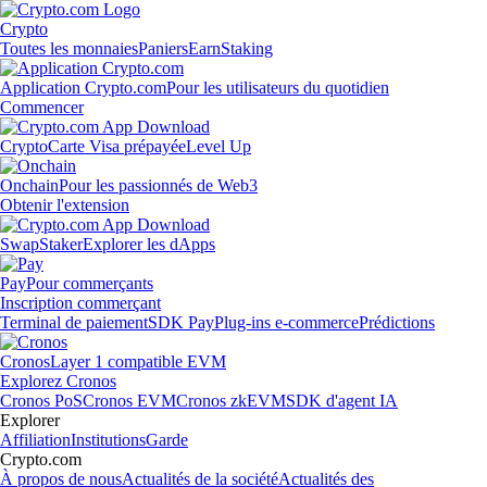
Crypto
Toutes les monnaies
Paniers
Earn
Staking
Application Crypto.com
Pour les utilisateurs du quotidien
Commencer
Crypto
Carte Visa prépayée
Level Up
Onchain
Pour les passionnés de Web3
Obtenir l'extension
Swap
Staker
Explorer les dApps
Pay
Pour commerçants
Inscription commerçant
Terminal de paiement
SDK Pay
Plug-ins e-commerce
Prédictions
Cronos
Layer 1 compatible EVM
Explorez Cronos
Cronos PoS
Cronos EVM
Cronos zkEVM
SDK d'agent IA
Explorer
Affiliation
Institutions
Garde
Crypto.com
À propos de nous
Actualités de la société
Actualités des