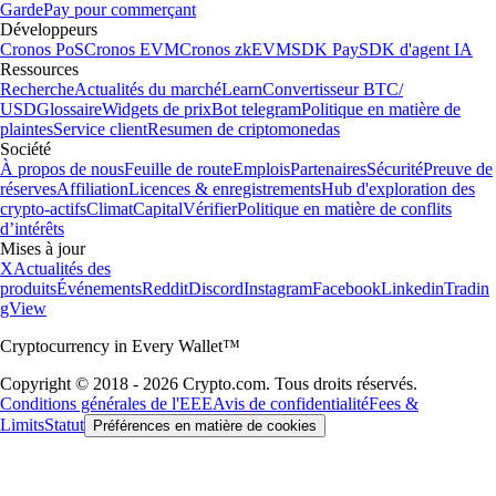
Garde
Pay pour commerçant
Développeurs
Cronos PoS
Cronos EVM
Cronos zkEVM
SDK Pay
SDK d'agent IA
Ressources
Recherche
Actualités du marché
Learn
Convertisseur BTC/
USD
Glossaire
Widgets de prix
Bot telegram
Politique en matière de
plaintes
Service client
Resumen de criptomonedas
Société
À propos de nous
Feuille de route
Emplois
Partenaires
Sécurité
Preuve de
réserves
Affiliation
Licences & enregistrements
Hub d'exploration des
crypto-actifs
Climat
Capital
Vérifier
Politique en matière de conflits
d’intérêts
Mises à jour
X
Actualités des
produits
Événements
Reddit
Discord
Instagram
Facebook
Linkedin
Tradin
gView
Cryptocurrency in Every Wallet™
Copyright © 2018 - 2026 Crypto.com. Tous droits réservés.
Conditions générales de l'EEE
Avis de confidentialité
Fees &
Limits
Statut
Préférences en matière de cookies