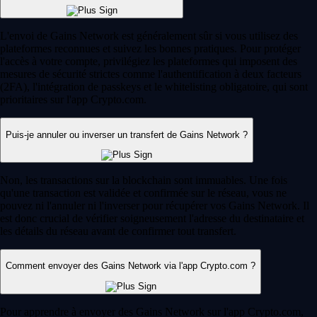
L'envoi de Gains Network est généralement sûr si vous utilisez des
plateformes reconnues et suivez les bonnes pratiques. Pour protéger
l'accès à votre compte, privilégiez les plateformes qui imposent des
mesures de sécurité strictes comme l'authentification à deux facteurs
(2FA), l'intégration de passkeys et le whitelisting obligatoire, qui sont
prioritaires sur l'app Crypto.com.
Puis-je annuler ou inverser un transfert de Gains Network ?
Non, les transactions sur la blockchain sont immuables. Une fois
qu'une transaction est validée et confirmée sur le réseau, vous ne
pouvez ni l'annuler ni l'inverser pour récupérer vos Gains Network. Il
est donc crucial de vérifier soigneusement l'adresse du destinataire et
les détails du réseau avant de confirmer tout transfert.
Comment envoyer des Gains Network via l'app Crypto.com ?
Pour apprendre à envoyer des Gains Network sur l'app Crypto.com,