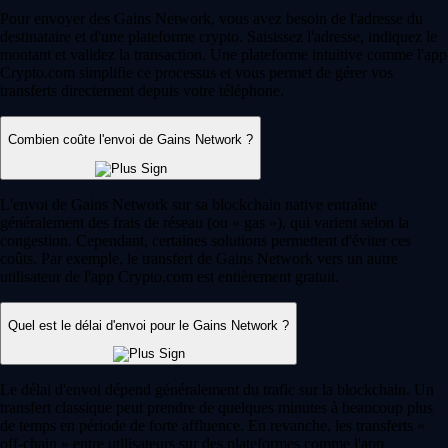
Pour envoyer des Gains Network, vous avez besoin de l'adresse du
destinataire et d'une plateforme crypto. Saisissez l'adresse, indiquez le
montant et validez la transaction. Une plateforme intuitive comme l'app
Crypto.com simplifie ce processus et vous permet de gérer vos
transferts directement depuis votre téléphone.
Combien coûte l'envoi de Gains Network ?
L'envoi de Gains Network sur sa blockchain native entraîne
généralement des frais de réseau (ou « gas »), qui varient selon la
congestion. Cependant, certaines solutions permettent d'éviter ces
coûts. Par exemple, le transfert de Gains Network vers un autre
utilisateur de l'app Crypto.com est entièrement gratuit.
Quel est le délai d'envoi pour le Gains Network ?
Le délai d'envoi dépend généralement du trafic sur la blockchain. Un
transfert classique peut prendre de quelques minutes à beaucoup plus
de temps en période de forte affluence. En revanche, les transferts «
off-chain » entre utilisateurs sur des plateformes comme l'app