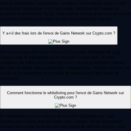
ouvrez simplement l'application, accédez à vos comptes, puis à votre
portefeuille crypto pour voir votre solde. Sélectionnez l'option de
transfert, puis le retrait. De là, vous pouvez choisir d'envoyer vos fonds
à d'autres utilisateurs de l'app ou vers un portefeuille externe.
Y a-t-il des frais lors de l'envoi de Gains Network sur Crypto.com ?
Si vous envoyez des Gains Network à un autre utilisateur de l'app
Crypto.com, la transaction est instantanée et sans frais. Si vous
choisissez de retirer vos Gains Network vers un portefeuille externe,
des frais de retrait réseau standards s'appliqueront. Vérifiez toujours les
détails de la transaction et les coûts de réseau dans l'app avant de
confirmer.
Comment fonctionne le whitelisting pour l'envoi de Gains Network sur
Crypto.com ?
Le whitelisting est une mesure de sécurité obligatoire sur l'app
Crypto.com conçue pour protéger votre compte. Avant de pouvoir
envoyer des Gains Network vers une nouvelle adresse externe, vous