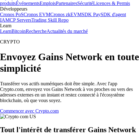
produits
Événements
Emplois
Partenaires
Sécurité
Licences & Permis
Développeurs
Cronos PoS
Cronos EVM
Cronos zkEVM
SDK Pay
SDK d'agent
IA
MCP Servers
Trading Skill Repo
Learn
Learn
Bitcoin
Recherche
Actualités du marché
CRYPTO
Envoyez Gains Network en toute
simplicité
Transférer vos actifs numériques doit être simple. Avec l'app
Crypto.com, envoyez vos Gains Network à vos proches ou vers des
adresses externes en un instant et restez connecté à l'écosystème
blockchain, où que vous soyez.
Commencer avec Crypto.com
Tout l'intérêt de transférer Gains Network