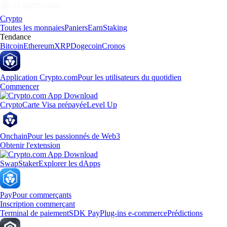
Crypto
Toutes les monnaies
Paniers
Earn
Staking
Tendance
Bitcoin
Ethereum
XRP
Dogecoin
Cronos
Application Crypto.com
Pour les utilisateurs du quotidien
Commencer
Crypto
Carte Visa prépayée
Level Up
Onchain
Pour les passionnés de Web3
Obtenir l'extension
Swap
Staker
Explorer les dApps
Pay
Pour commerçants
Inscription commerçant
Terminal de paiement
SDK Pay
Plug-ins e-commerce
Prédictions