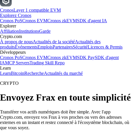
Cronos
Layer 1 compatible EVM
Explorez Cronos
Cronos PoS
Cronos EVM
Cronos zkEVM
SDK d'agent IA
Explorer
Affiliation
Institutions
Garde
Crypto.com
À propos de nous
Actualités de la société
Actualités des
produits
Événements
Emplois
Partenaires
Sécurité
Licences & Permis
Développeurs
Cronos PoS
Cronos EVM
Cronos zkEVM
SDK Pay
SDK d'agent
IA
MCP Servers
Trading Skill Repo
Learn
Learn
Bitcoin
Recherche
Actualités du marché
CRYPTO
Envoyez Frax en toute simplicité
Transférer vos actifs numériques doit être simple. Avec l'app
Crypto.com, envoyez vos Frax à vos proches ou vers des adresses
externes en un instant et restez connecté à l'écosystème blockchain, où
que vous soyez.