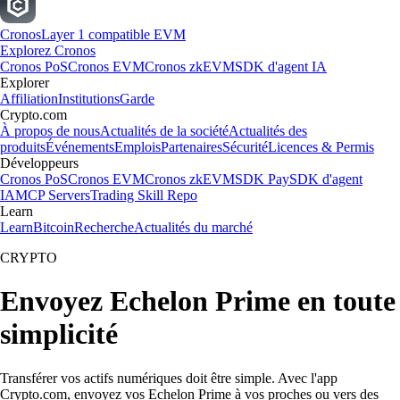
Cronos
Layer 1 compatible EVM
Explorez Cronos
Cronos PoS
Cronos EVM
Cronos zkEVM
SDK d'agent IA
Explorer
Affiliation
Institutions
Garde
Crypto.com
À propos de nous
Actualités de la société
Actualités des
produits
Événements
Emplois
Partenaires
Sécurité
Licences & Permis
Développeurs
Cronos PoS
Cronos EVM
Cronos zkEVM
SDK Pay
SDK d'agent
IA
MCP Servers
Trading Skill Repo
Learn
Learn
Bitcoin
Recherche
Actualités du marché
CRYPTO
Envoyez Echelon Prime en toute
simplicité
Transférer vos actifs numériques doit être simple. Avec l'app
Crypto.com, envoyez vos Echelon Prime à vos proches ou vers des