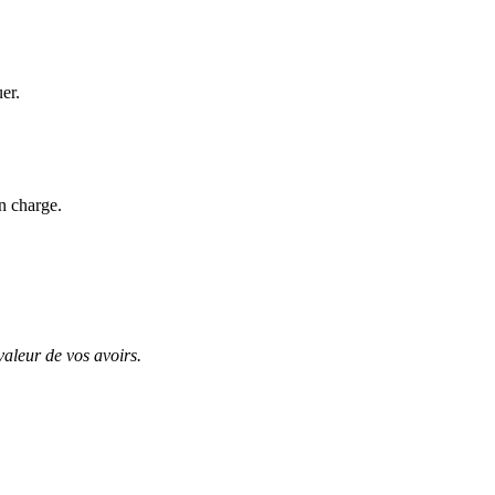
uer.
n charge.
valeur de vos avoirs.