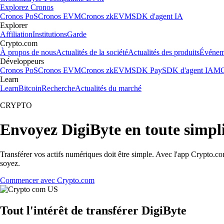
Explorez Cronos
Cronos PoS
Cronos EVM
Cronos zkEVM
SDK d'agent IA
Explorer
Affiliation
Institutions
Garde
Crypto.com
À propos de nous
Actualités de la société
Actualités des produits
Événem
Développeurs
Cronos PoS
Cronos EVM
Cronos zkEVM
SDK Pay
SDK d'agent IA
MC
Learn
Learn
Bitcoin
Recherche
Actualités du marché
CRYPTO
Envoyez DigiByte en toute simpli
Transférer vos actifs numériques doit être simple. Avec l'app Crypto.c
soyez.
Commencer avec Crypto.com
Tout l'intérêt de transférer DigiByte