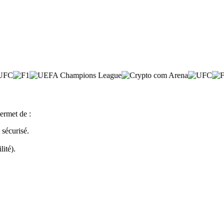
ermet de :
sécurisé.
lité).