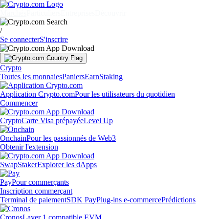
Marchés
Particuliers
Entreprises
Découvrir
/
Se connecter
S'inscrire
Crypto
Toutes les monnaies
Paniers
Earn
Staking
Application Crypto.com
Pour les utilisateurs du quotidien
Commencer
Crypto
Carte Visa prépayée
Level Up
Onchain
Pour les passionnés de Web3
Obtenir l'extension
Swap
Staker
Explorer les dApps
Pay
Pour commerçants
Inscription commerçant
Terminal de paiement
SDK Pay
Plug-ins e-commerce
Prédictions
Cronos
Layer 1 compatible EVM