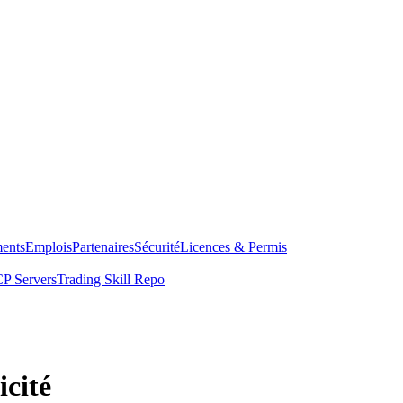
ents
Emplois
Partenaires
Sécurité
Licences & Permis
P Servers
Trading Skill Repo
icité