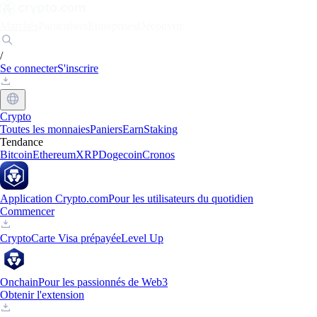
Marchés
Particuliers
Entreprises
Découvrir
/
Se connecter
S'inscrire
Crypto
Toutes les monnaies
Paniers
Earn
Staking
Tendance
Bitcoin
Ethereum
XRP
Dogecoin
Cronos
Application Crypto.com
Pour les utilisateurs du quotidien
Commencer
Crypto
Carte Visa prépayée
Level Up
Onchain
Pour les passionnés de Web3
Obtenir l'extension