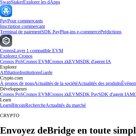
Swap
Staker
Explorer les dApps
Pay
Pour commerçants
Inscription commerçant
Terminal de paiement
SDK Pay
Plug-ins e-commerce
Prédictions
Cronos
Layer 1 compatible EVM
Explorez Cronos
Cronos PoS
Cronos EVM
Cronos zkEVM
SDK d'agent IA
Explorer
Affiliation
Institutions
Garde
Crypto.com
À propos de nous
Actualités de la société
Actualités des produits
Événem
Développeurs
Cronos PoS
Cronos EVM
Cronos zkEVM
SDK Pay
SDK d'agent IA
MC
Learn
Learn
Bitcoin
Recherche
Actualités du marché
CRYPTO
Envoyez deBridge en toute simpl