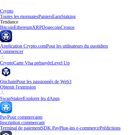
Crypto
Toutes les monnaies
Paniers
Earn
Staking
Tendance
Bitcoin
Ethereum
XRP
Dogecoin
Cronos
Application Crypto.com
Pour les utilisateurs du quotidien
Commencer
Crypto
Carte Visa prépayée
Level Up
Onchain
Pour les passionnés de Web3
Obtenir l'extension
Swap
Staker
Explorer les dApps
Pay
Pour commerçants
Inscription commerçant
Terminal de paiement
SDK Pay
Plug-ins e-commerce
Prédictions