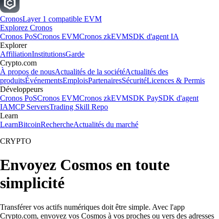
Cronos
Layer 1 compatible EVM
Explorez Cronos
Cronos PoS
Cronos EVM
Cronos zkEVM
SDK d'agent IA
Explorer
Affiliation
Institutions
Garde
Crypto.com
À propos de nous
Actualités de la société
Actualités des
produits
Événements
Emplois
Partenaires
Sécurité
Licences & Permis
Développeurs
Cronos PoS
Cronos EVM
Cronos zkEVM
SDK Pay
SDK d'agent
IA
MCP Servers
Trading Skill Repo
Learn
Learn
Bitcoin
Recherche
Actualités du marché
CRYPTO
Envoyez Cosmos en toute
simplicité
Transférer vos actifs numériques doit être simple. Avec l'app
Crypto.com, envoyez vos Cosmos à vos proches ou vers des adresses