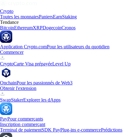
Crypto
Toutes les monnaies
Paniers
Earn
Staking
Tendance
Bitcoin
Ethereum
XRP
Dogecoin
Cronos
Application Crypto.com
Pour les utilisateurs du quotidien
Commencer
Crypto
Carte Visa prépayée
Level Up
Onchain
Pour les passionnés de Web3
Obtenir l'extension
Swap
Staker
Explorer les dApps
Pay
Pour commerçants
Inscription commerçant
Terminal de paiement
SDK Pay
Plug-ins e-commerce
Prédictions