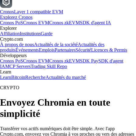
Cronos
Layer 1 compatible EVM
Explorez Cronos
Cronos PoS
Cronos EVM
Cronos zkEVM
SDK d'agent IA
Explorer
Affiliation
Institutions
Garde
Crypto.com
À propos de nous
Actualités de la société
Actualités des
produits
Événements
Emplois
Partenaires
Sécurité
Licences & Permis
Développeurs
Cronos PoS
Cronos EVM
Cronos zkEVM
SDK Pay
SDK d'agent
IA
MCP Servers
Trading Skill Repo
Learn
Learn
Bitcoin
Recherche
Actualités du marché
CRYPTO
Envoyez Chromia en toute
simplicité
Transférer vos actifs numériques doit être simple. Avec l'app
Crypto.com, envoyez vos Chromia à vos proches ou vers des adresses