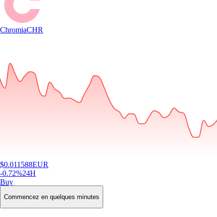
Chromia
CHR
$
0.011588
EUR
-0.72
%
24H
Buy
Commencez en quelques minutes