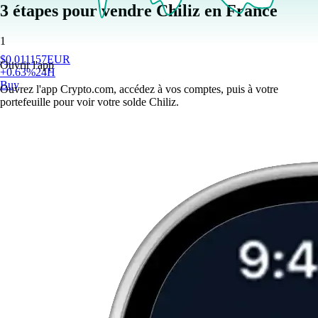
3 étapes pour vendre Chiliz en France
1
$
0.011157
EUR
Ouvrir l'app
+
0.63
%
24H
Buy
Ouvrez l'app Crypto.com, accédez à vos comptes, puis à votre
portefeuille pour voir votre solde Chiliz.