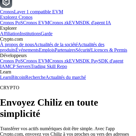
Cronos
Layer 1 compatible EVM
Explorez Cronos
Cronos PoS
Cronos EVM
Cronos zkEVM
SDK d'agent IA
Explorer
Affiliation
Institutions
Garde
Crypto.com
À propos de nous
Actualités de la société
Actualités des
produits
Événements
Emplois
Partenaires
Sécurité
Licences & Permis
Développeurs
Cronos PoS
Cronos EVM
Cronos zkEVM
SDK Pay
SDK d'agent
IA
MCP Servers
Trading Skill Repo
Learn
Learn
Bitcoin
Recherche
Actualités du marché
CRYPTO
Envoyez Chiliz en toute
simplicité
Transférer vos actifs numériques doit être simple. Avec l'app
Crypto.com, envoyez vos Chiliz à vos proches ou vers des adresses