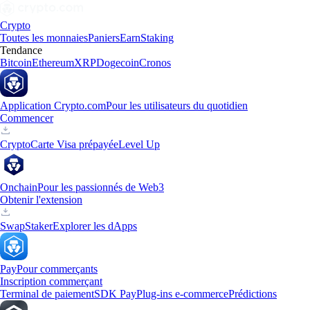
Crypto
Toutes les monnaies
Paniers
Earn
Staking
Tendance
Bitcoin
Ethereum
XRP
Dogecoin
Cronos
Application Crypto.com
Pour les utilisateurs du quotidien
Commencer
Crypto
Carte Visa prépayée
Level Up
Onchain
Pour les passionnés de Web3
Obtenir l'extension
Swap
Staker
Explorer les dApps
Pay
Pour commerçants
Inscription commerçant
Terminal de paiement
SDK Pay
Plug-ins e-commerce
Prédictions