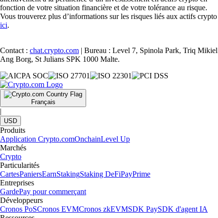
fonction de votre situation financière et de votre tolérance au risque.
Vous trouverez plus d’informations sur les risques liés aux actifs crypto
ici
.
Contact :
chat.crypto.com
| Bureau : Level 7, Spinola Park, Triq Mikiel
Ang Borg, St Julians SPK 1000 Malte.
Français
|
USD
Produits
Application Crypto.com
Onchain
Level Up
Marchés
Crypto
Particularités
Cartes
Paniers
Earn
Staking
Staking DeFi
Pay
Prime
Entreprises
Garde
Pay pour commerçant
Développeurs
Cronos PoS
Cronos EVM
Cronos zkEVM
SDK Pay
SDK d'agent IA
Ressources