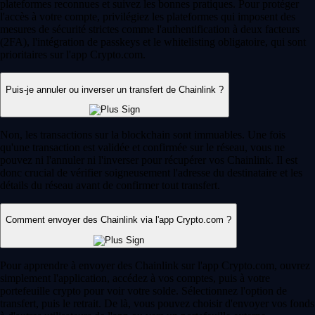
plateformes reconnues et suivez les bonnes pratiques. Pour protéger
l'accès à votre compte, privilégiez les plateformes qui imposent des
mesures de sécurité strictes comme l'authentification à deux facteurs
(2FA), l'intégration de passkeys et le whitelisting obligatoire, qui sont
prioritaires sur l'app Crypto.com.
Puis-je annuler ou inverser un transfert de Chainlink ?
Non, les transactions sur la blockchain sont immuables. Une fois
qu'une transaction est validée et confirmée sur le réseau, vous ne
pouvez ni l'annuler ni l'inverser pour récupérer vos Chainlink. Il est
donc crucial de vérifier soigneusement l'adresse du destinataire et les
détails du réseau avant de confirmer tout transfert.
Comment envoyer des Chainlink via l'app Crypto.com ?
Pour apprendre à envoyer des Chainlink sur l'app Crypto.com, ouvrez
simplement l'application, accédez à vos comptes, puis à votre
portefeuille crypto pour voir votre solde. Sélectionnez l'option de
transfert, puis le retrait. De là, vous pouvez choisir d'envoyer vos fonds