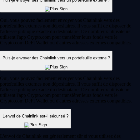
Puis-je envoyer des Chainlink vers un portefeuille externe ?
Oui, vous pouvez facilement envoyer vos Chainlink vers des
portefeuilles externes non dépositaires. Il vous suffit de disposer de
l'adresse publique exacte du destinataire. De nombreux utilisateurs
utilisent l'app Crypto.com pour transférer leurs fonds vers le
Crypto.com DeFi Wallet ou d'autres adresses externes compatibles.
Puis-je envoyer des Chainlink vers un portefeuille externe ?
Oui, vous pouvez facilement envoyer vos Chainlink vers des
portefeuilles externes non dépositaires. Il vous suffit de disposer de
l'adresse publique exacte du destinataire. De nombreux utilisateurs
utilisent l'app Crypto.com pour transférer leurs fonds vers le
Crypto.com DeFi Wallet ou d'autres adresses externes compatibles.
L'envoi de Chainlink est-il sécurisé ?
L'envoi de Chainlink est généralement sûr si vous utilisez des