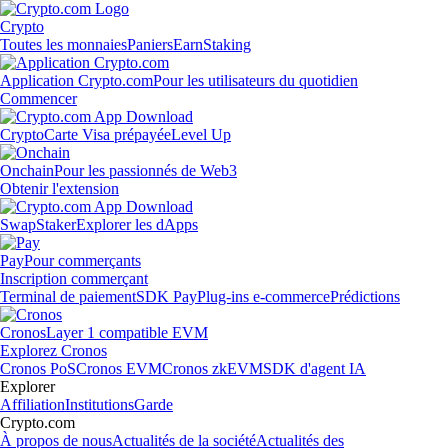
Crypto
Toutes les monnaies
Paniers
Earn
Staking
Application Crypto.com
Pour les utilisateurs du quotidien
Commencer
Crypto
Carte Visa prépayée
Level Up
Onchain
Pour les passionnés de Web3
Obtenir l'extension
Swap
Staker
Explorer les dApps
Pay
Pour commerçants
Inscription commerçant
Terminal de paiement
SDK Pay
Plug-ins e-commerce
Prédictions
Cronos
Layer 1 compatible EVM
Explorez Cronos
Cronos PoS
Cronos EVM
Cronos zkEVM
SDK d'agent IA
Explorer
Affiliation
Institutions
Garde
Crypto.com
À propos de nous
Actualités de la société
Actualités des