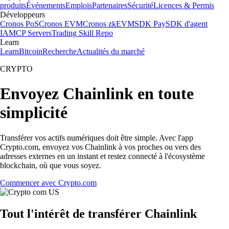
produits
Événements
Emplois
Partenaires
Sécurité
Licences & Permis
Développeurs
Cronos PoS
Cronos EVM
Cronos zkEVM
SDK Pay
SDK d'agent
IA
MCP Servers
Trading Skill Repo
Learn
Learn
Bitcoin
Recherche
Actualités du marché
CRYPTO
Envoyez Chainlink en toute
simplicité
Transférer vos actifs numériques doit être simple. Avec l'app
Crypto.com, envoyez vos Chainlink à vos proches ou vers des
adresses externes en un instant et restez connecté à l'écosystème
blockchain, où que vous soyez.
Commencer avec Crypto.com
Tout l'intérêt de transférer Chainlink