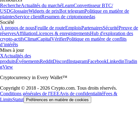
Recherche
Actualités du marché
Learn
Convertisseur BTC/
USD
Glossaire
Widgets de prix
Bot telegram
Politique en matière de
plaintes
Service client
Resumen de criptomonedas
Société
À propos de nous
Feuille de route
Emplois
Partenaires
Sécurité
Preuve de
réserves
Affiliation
Licences & enregistrements
Hub d'exploration des
crypto-actifs
Climat
Capital
Vérifier
Politique en matière de conflits
d’intérêts
Mises à jour
X
Actualités des
produits
Événements
Reddit
Discord
Instagram
Facebook
Linkedin
Tradin
gView
Cryptocurrency in Every Wallet™
Copyright © 2018 - 2026 Crypto.com. Tous droits réservés.
Conditions générales de l'EEE
Avis de confidentialité
Fees &
Limits
Statut
Préférences en matière de cookies