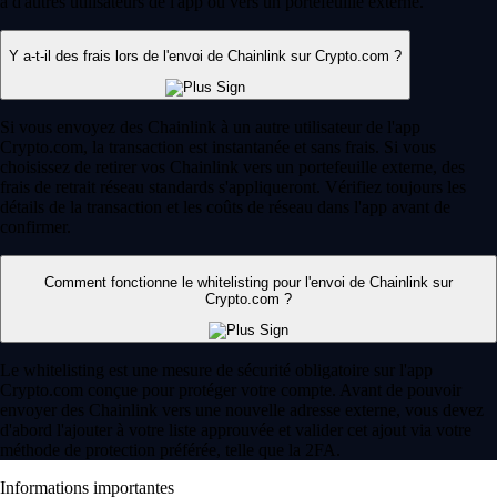
à d'autres utilisateurs de l'app ou vers un portefeuille externe.
Y a-t-il des frais lors de l'envoi de Chainlink sur Crypto.com ?
Si vous envoyez des Chainlink à un autre utilisateur de l'app
Crypto.com, la transaction est instantanée et sans frais. Si vous
choisissez de retirer vos Chainlink vers un portefeuille externe, des
frais de retrait réseau standards s'appliqueront. Vérifiez toujours les
détails de la transaction et les coûts de réseau dans l'app avant de
confirmer.
Comment fonctionne le whitelisting pour l'envoi de Chainlink sur
Crypto.com ?
Le whitelisting est une mesure de sécurité obligatoire sur l'app
Crypto.com conçue pour protéger votre compte. Avant de pouvoir
envoyer des Chainlink vers une nouvelle adresse externe, vous devez
d'abord l'ajouter à votre liste approuvée et valider cet ajout via votre
méthode de protection préférée, telle que la 2FA.
Informations importantes