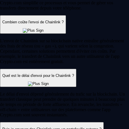
Crypto.com simplifie ce processus et vous permet de gérer vos
transferts directement depuis votre téléphone.
Combien coûte l'envoi de Chainlink ?
L'envoi de Chainlink sur sa blockchain native entraîne généralement
des frais de réseau (ou « gas »), qui varient selon la congestion.
Cependant, certaines solutions permettent d'éviter ces coûts. Par
exemple, le transfert de Chainlink vers un autre utilisateur de l'app
Crypto.com est entièrement gratuit.
Quel est le délai d'envoi pour le Chainlink ?
Le délai d'envoi dépend généralement du trafic sur la blockchain. Un
transfert classique peut prendre de quelques minutes à beaucoup plus
de temps en période de forte affluence. En revanche, les transferts «
off-chain » entre utilisateurs sur des plateformes comme l'app
Crypto.com sont souvent instantanés.