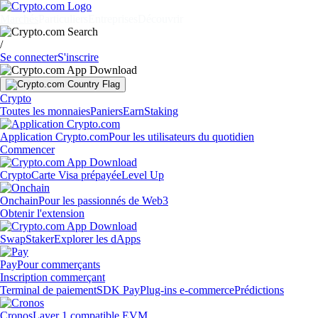
Marchés
Particuliers
Entreprises
Découvrir
/
Se connecter
S'inscrire
Crypto
Toutes les monnaies
Paniers
Earn
Staking
Application Crypto.com
Pour les utilisateurs du quotidien
Commencer
Crypto
Carte Visa prépayée
Level Up
Onchain
Pour les passionnés de Web3
Obtenir l'extension
Swap
Staker
Explorer les dApps
Pay
Pour commerçants
Inscription commerçant
Terminal de paiement
SDK Pay
Plug-ins e-commerce
Prédictions
Cronos
Layer 1 compatible EVM