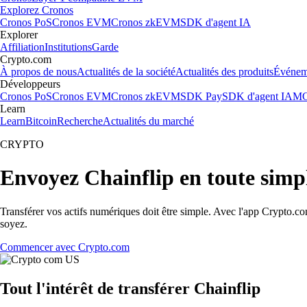
Explorez Cronos
Cronos PoS
Cronos EVM
Cronos zkEVM
SDK d'agent IA
Explorer
Affiliation
Institutions
Garde
Crypto.com
À propos de nous
Actualités de la société
Actualités des produits
Événem
Développeurs
Cronos PoS
Cronos EVM
Cronos zkEVM
SDK Pay
SDK d'agent IA
MC
Learn
Learn
Bitcoin
Recherche
Actualités du marché
CRYPTO
Envoyez Chainflip en toute simpl
Transférer vos actifs numériques doit être simple. Avec l'app Crypto.c
soyez.
Commencer avec Crypto.com
Tout l'intérêt de transférer Chainflip