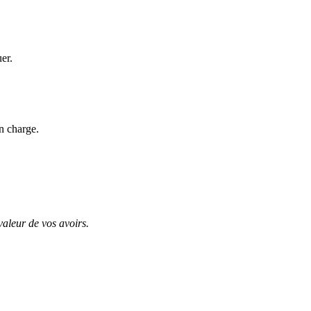
uer.
n charge.
valeur de vos avoirs.