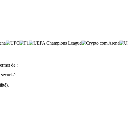
ermet de :
sécurisé.
lité).