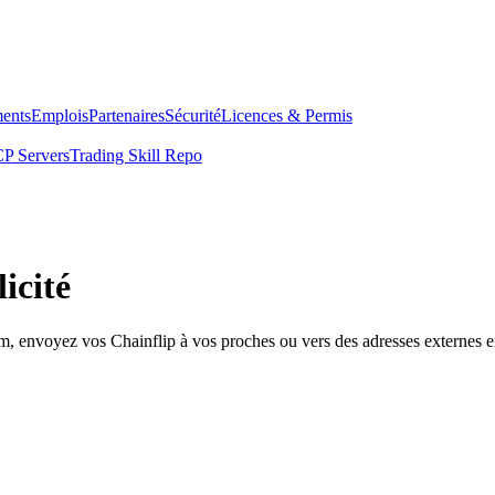
ents
Emplois
Partenaires
Sécurité
Licences & Permis
P Servers
Trading Skill Repo
icité
om, envoyez vos Chainflip à vos proches ou vers des adresses externes e