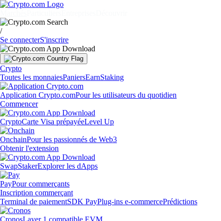
Marchés
Particuliers
Entreprises
Découvrir
/
Se connecter
S'inscrire
Crypto
Toutes les monnaies
Paniers
Earn
Staking
Application Crypto.com
Pour les utilisateurs du quotidien
Commencer
Crypto
Carte Visa prépayée
Level Up
Onchain
Pour les passionnés de Web3
Obtenir l'extension
Swap
Staker
Explorer les dApps
Pay
Pour commerçants
Inscription commerçant
Terminal de paiement
SDK Pay
Plug-ins e-commerce
Prédictions
Cronos
Layer 1 compatible EVM