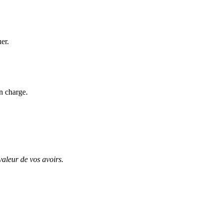
uer.
n charge.
valeur de vos avoirs.