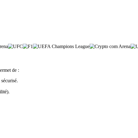
ermet de :
sécurisé.
lité).