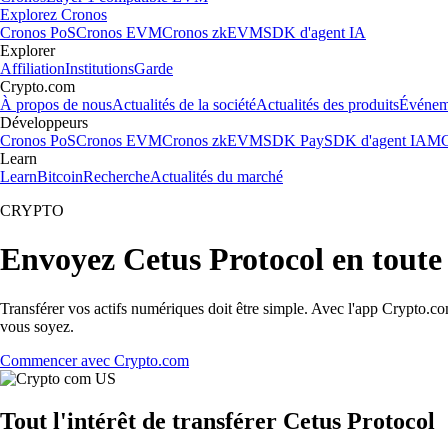
Explorez Cronos
Cronos PoS
Cronos EVM
Cronos zkEVM
SDK d'agent IA
Explorer
Affiliation
Institutions
Garde
Crypto.com
À propos de nous
Actualités de la société
Actualités des produits
Événem
Développeurs
Cronos PoS
Cronos EVM
Cronos zkEVM
SDK Pay
SDK d'agent IA
MC
Learn
Learn
Bitcoin
Recherche
Actualités du marché
CRYPTO
Envoyez Cetus Protocol en toute 
Transférer vos actifs numériques doit être simple. Avec l'app Crypto.c
vous soyez.
Commencer avec Crypto.com
Tout l'intérêt de transférer Cetus Protocol