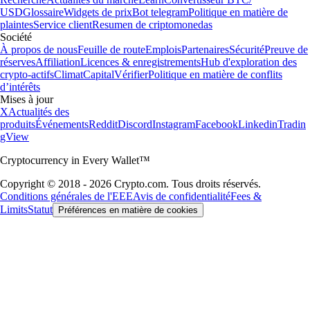
USD
Glossaire
Widgets de prix
Bot telegram
Politique en matière de
plaintes
Service client
Resumen de criptomonedas
Société
À propos de nous
Feuille de route
Emplois
Partenaires
Sécurité
Preuve de
réserves
Affiliation
Licences & enregistrements
Hub d'exploration des
crypto-actifs
Climat
Capital
Vérifier
Politique en matière de conflits
d’intérêts
Mises à jour
X
Actualités des
produits
Événements
Reddit
Discord
Instagram
Facebook
Linkedin
Tradin
gView
Cryptocurrency in Every Wallet™
Copyright © 2018 - 2026 Crypto.com. Tous droits réservés.
Conditions générales de l'EEE
Avis de confidentialité
Fees &
Limits
Statut
Préférences en matière de cookies