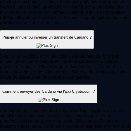
plateformes reconnues et suivez les bonnes pratiques. Pour protéger
l'accès à votre compte, privilégiez les plateformes qui imposent des
mesures de sécurité strictes comme l'authentification à deux facteurs
(2FA), l'intégration de passkeys et le whitelisting obligatoire, qui sont
prioritaires sur l'app Crypto.com.
Puis-je annuler ou inverser un transfert de Cardano ?
Non, les transactions sur la blockchain sont immuables. Une fois
qu'une transaction est validée et confirmée sur le réseau, vous ne
pouvez ni l'annuler ni l'inverser pour récupérer vos Cardano. Il est
donc crucial de vérifier soigneusement l'adresse du destinataire et les
détails du réseau avant de confirmer tout transfert.
Comment envoyer des Cardano via l'app Crypto.com ?
Pour apprendre à envoyer des Cardano sur l'app Crypto.com, ouvrez
simplement l'application, accédez à vos comptes, puis à votre
portefeuille crypto pour voir votre solde. Sélectionnez l'option de
transfert, puis le retrait. De là, vous pouvez choisir d'envoyer vos fonds