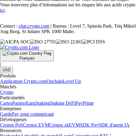
Vous trouverez plus d’informations sur les risques liés aux actifs crypto
ici
.
Contact :
chat.crypto.com
| Bureau : Level 7, Spinola Park, Triq Mikiel
Ang Borg, St Julians SPK 1000 Malte.
Français
|
USD
Produits
Application Crypto.com
Onchain
Level Up
Marchés
Crypto
Particularités
Cartes
Paniers
Earn
Staking
Staking DeFi
Pay
Prime
Entreprises
Garde
Pay pour commerçant
Développeurs
Cronos PoS
Cronos EVM
Cronos zkEVM
SDK Pay
SDK d'agent IA
Ressources
Recherche
Actualités du marché
Learn
Convertisseur BTC/