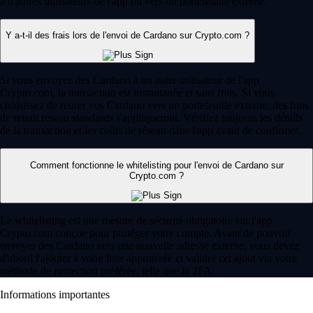
à d'autres utilisateurs de l'app ou vers un portefeuille externe.
Y a-t-il des frais lors de l'envoi de Cardano sur Crypto.com ?
Si vous envoyez des Cardano à un autre utilisateur de l'app
Crypto.com, la transaction est instantanée et sans frais. Si vous
choisissez de retirer vos Cardano vers un portefeuille externe, des frais
de retrait réseau standards s'appliqueront. Vérifiez toujours les détails
de la transaction et les coûts de réseau dans l'app avant de confirmer.
Comment fonctionne le whitelisting pour l'envoi de Cardano sur
Crypto.com ?
Le whitelisting est une mesure de sécurité obligatoire sur l'app
Crypto.com conçue pour protéger votre compte. Avant de pouvoir
envoyer des Cardano vers une nouvelle adresse externe, vous devez
d'abord l'ajouter à votre liste approuvée et valider cet ajout via votre
méthode de protection préférée, telle que la 2FA.
Informations importantes