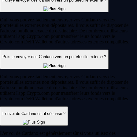
Puis-je envoyer des Cardano vers un portefeuille externe ?
Oui, vous pouvez facilement envoyer vos Cardano vers des
portefeuilles externes non dépositaires. Il vous suffit de disposer de
l'adresse publique exacte du destinataire. De nombreux utilisateurs
utilisent l'app Crypto.com pour transférer leurs fonds vers le
Crypto.com DeFi Wallet ou d'autres adresses externes compatibles.
Puis-je envoyer des Cardano vers un portefeuille externe ?
Oui, vous pouvez facilement envoyer vos Cardano vers des
portefeuilles externes non dépositaires. Il vous suffit de disposer de
l'adresse publique exacte du destinataire. De nombreux utilisateurs
utilisent l'app Crypto.com pour transférer leurs fonds vers le
Crypto.com DeFi Wallet ou d'autres adresses externes compatibles.
L'envoi de Cardano est-il sécurisé ?
L'envoi de Cardano est généralement sûr si vous utilisez des