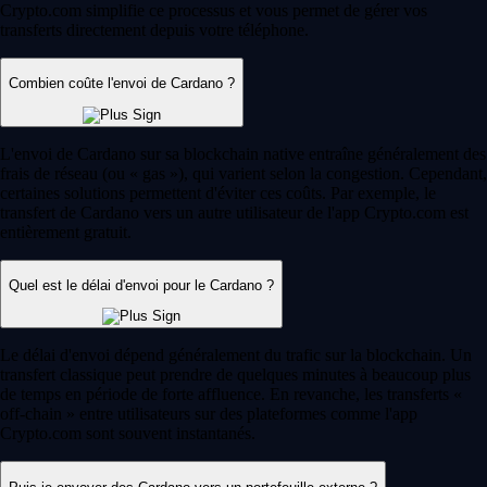
Crypto.com simplifie ce processus et vous permet de gérer vos
transferts directement depuis votre téléphone.
Combien coûte l'envoi de Cardano ?
L'envoi de Cardano sur sa blockchain native entraîne généralement des
frais de réseau (ou « gas »), qui varient selon la congestion. Cependant,
certaines solutions permettent d'éviter ces coûts. Par exemple, le
transfert de Cardano vers un autre utilisateur de l'app Crypto.com est
entièrement gratuit.
Quel est le délai d'envoi pour le Cardano ?
Le délai d'envoi dépend généralement du trafic sur la blockchain. Un
transfert classique peut prendre de quelques minutes à beaucoup plus
de temps en période de forte affluence. En revanche, les transferts «
off-chain » entre utilisateurs sur des plateformes comme l'app
Crypto.com sont souvent instantanés.