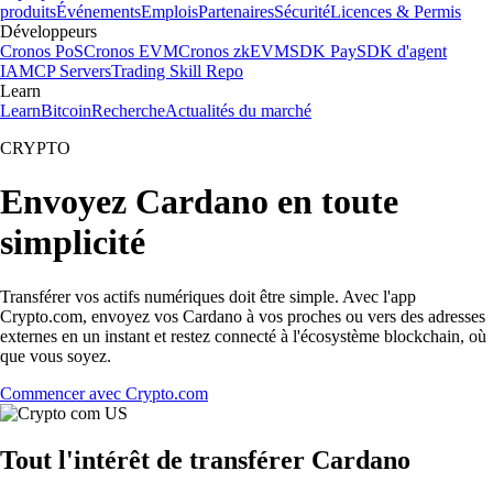
produits
Événements
Emplois
Partenaires
Sécurité
Licences & Permis
Développeurs
Cronos PoS
Cronos EVM
Cronos zkEVM
SDK Pay
SDK d'agent
IA
MCP Servers
Trading Skill Repo
Learn
Learn
Bitcoin
Recherche
Actualités du marché
CRYPTO
Envoyez Cardano en toute
simplicité
Transférer vos actifs numériques doit être simple. Avec l'app
Crypto.com, envoyez vos Cardano à vos proches ou vers des adresses
externes en un instant et restez connecté à l'écosystème blockchain, où
que vous soyez.
Commencer avec Crypto.com
Tout l'intérêt de transférer Cardano