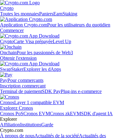
Crypto
Toutes les monnaies
Paniers
Earn
Staking
Application Crypto.com
Pour les utilisateurs du quotidien
Commencer
Crypto
Carte Visa prépayée
Level Up
Onchain
Pour les passionnés de Web3
Obtenir l'extension
Swap
Staker
Explorer les dApps
Pay
Pour commerçants
Inscription commerçant
Terminal de paiement
SDK Pay
Plug-ins e-commerce
Cronos
Layer 1 compatible EVM
Explorez Cronos
Cronos PoS
Cronos EVM
Cronos zkEVM
SDK d'agent IA
Explorer
Affiliation
Institutions
Garde
Crypto.com
À propos de nous
Actualités de la société
Actualités des