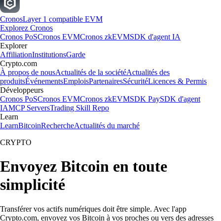
Cronos
Layer 1 compatible EVM
Explorez Cronos
Cronos PoS
Cronos EVM
Cronos zkEVM
SDK d'agent IA
Explorer
Affiliation
Institutions
Garde
Crypto.com
À propos de nous
Actualités de la société
Actualités des
produits
Événements
Emplois
Partenaires
Sécurité
Licences & Permis
Développeurs
Cronos PoS
Cronos EVM
Cronos zkEVM
SDK Pay
SDK d'agent
IA
MCP Servers
Trading Skill Repo
Learn
Learn
Bitcoin
Recherche
Actualités du marché
CRYPTO
Envoyez Bitcoin en toute
simplicité
Transférer vos actifs numériques doit être simple. Avec l'app
Crypto.com, envoyez vos Bitcoin à vos proches ou vers des adresses