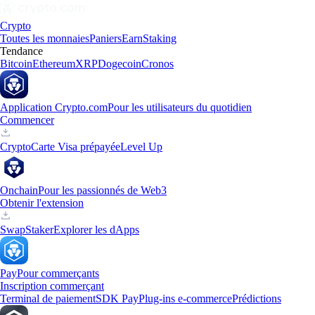
Crypto
Toutes les monnaies
Paniers
Earn
Staking
Tendance
Bitcoin
Ethereum
XRP
Dogecoin
Cronos
Application Crypto.com
Pour les utilisateurs du quotidien
Commencer
Crypto
Carte Visa prépayée
Level Up
Onchain
Pour les passionnés de Web3
Obtenir l'extension
Swap
Staker
Explorer les dApps
Pay
Pour commerçants
Inscription commerçant
Terminal de paiement
SDK Pay
Plug-ins e-commerce
Prédictions