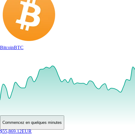
Bitcoin
BTC
Commencez en quelques minutes
$
55,869.12
EUR