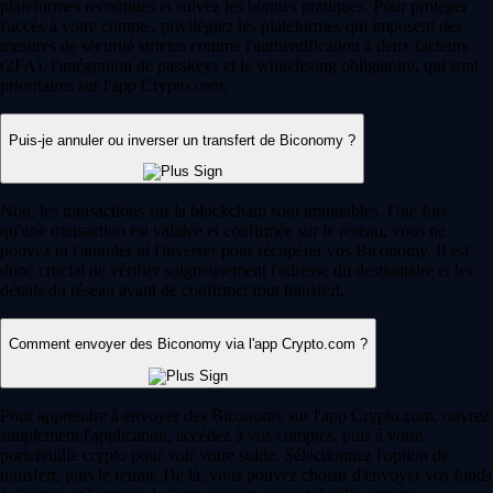
plateformes reconnues et suivez les bonnes pratiques. Pour protéger
l'accès à votre compte, privilégiez les plateformes qui imposent des
mesures de sécurité strictes comme l'authentification à deux facteurs
(2FA), l'intégration de passkeys et le whitelisting obligatoire, qui sont
prioritaires sur l'app Crypto.com.
Puis-je annuler ou inverser un transfert de Biconomy ?
Non, les transactions sur la blockchain sont immuables. Une fois
qu'une transaction est validée et confirmée sur le réseau, vous ne
pouvez ni l'annuler ni l'inverser pour récupérer vos Biconomy. Il est
donc crucial de vérifier soigneusement l'adresse du destinataire et les
détails du réseau avant de confirmer tout transfert.
Comment envoyer des Biconomy via l'app Crypto.com ?
Pour apprendre à envoyer des Biconomy sur l'app Crypto.com, ouvrez
simplement l'application, accédez à vos comptes, puis à votre
portefeuille crypto pour voir votre solde. Sélectionnez l'option de
transfert, puis le retrait. De là, vous pouvez choisir d'envoyer vos fonds