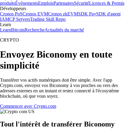
produits
Événements
Emplois
Partenaires
Sécurité
Licences & Permis
Développeurs
Cronos PoS
Cronos EVM
Cronos zkEVM
SDK Pay
SDK d'agent
IA
MCP Servers
Trading Skill Repo
Learn
Learn
Bitcoin
Recherche
Actualités du marché
CRYPTO
Envoyez Biconomy en toute
simplicité
Transférer vos actifs numériques doit être simple. Avec l'app
Crypto.com, envoyez vos Biconomy à vos proches ou vers des
adresses externes en un instant et restez connecté à l'écosystème
blockchain, où que vous soyez.
Commencer avec Crypto.com
Tout l'intérêt de transférer Biconomy