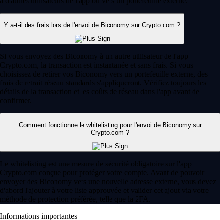
à d'autres utilisateurs de l'app ou vers un portefeuille externe.
Y a-t-il des frais lors de l'envoi de Biconomy sur Crypto.com ?
Si vous envoyez des Biconomy à un autre utilisateur de l'app
Crypto.com, la transaction est instantanée et sans frais. Si vous
choisissez de retirer vos Biconomy vers un portefeuille externe, des
frais de retrait réseau standards s'appliqueront. Vérifiez toujours les
détails de la transaction et les coûts de réseau dans l'app avant de
confirmer.
Comment fonctionne le whitelisting pour l'envoi de Biconomy sur
Crypto.com ?
Le whitelisting est une mesure de sécurité obligatoire sur l'app
Crypto.com conçue pour protéger votre compte. Avant de pouvoir
envoyer des Biconomy vers une nouvelle adresse externe, vous devez
d'abord l'ajouter à votre liste approuvée et valider cet ajout via votre
méthode de protection préférée, telle que la 2FA.
Informations importantes