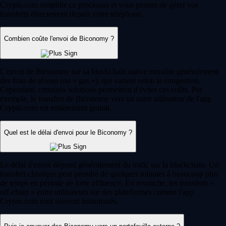
Crypto.com simplifie ce processus et vous permet de gérer vos
transferts directement depuis votre téléphone.
Combien coûte l'envoi de Biconomy ?
L'envoi de Biconomy sur sa blockchain native entraîne généralement
des frais de réseau (ou « gas »), qui varient selon la congestion.
Cependant, certaines solutions permettent d'éviter ces coûts. Par
exemple, le transfert de Biconomy vers un autre utilisateur de l'app
Crypto.com est entièrement gratuit.
Quel est le délai d'envoi pour le Biconomy ?
Le délai d'envoi dépend généralement du trafic sur la blockchain. Un
transfert classique peut prendre de quelques minutes à beaucoup plus
de temps en période de forte affluence. En revanche, les transferts «
off-chain » entre utilisateurs sur des plateformes comme l'app
Crypto.com sont souvent instantanés.