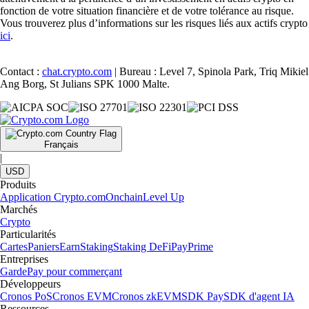
fonction de votre situation financière et de votre tolérance au risque.
Vous trouverez plus d’informations sur les risques liés aux actifs crypto
ici
.
Contact :
chat.crypto.com
| Bureau : Level 7, Spinola Park, Triq Mikiel
Ang Borg, St Julians SPK 1000 Malte.
Français
|
USD
Produits
Application Crypto.com
Onchain
Level Up
Marchés
Crypto
Particularités
Cartes
Paniers
Earn
Staking
Staking DeFi
Pay
Prime
Entreprises
Garde
Pay pour commerçant
Développeurs
Cronos PoS
Cronos EVM
Cronos zkEVM
SDK Pay
SDK d'agent IA
Ressources