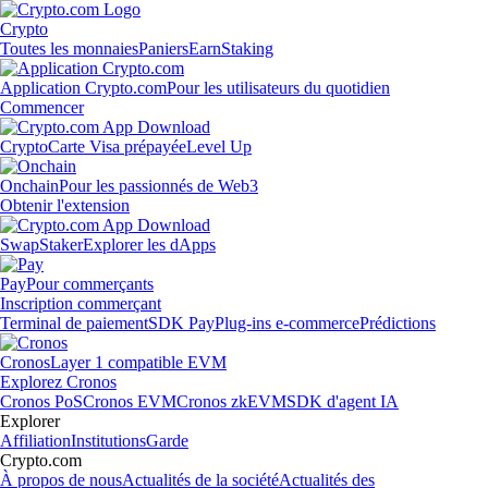
Crypto
Toutes les monnaies
Paniers
Earn
Staking
Application Crypto.com
Pour les utilisateurs du quotidien
Commencer
Crypto
Carte Visa prépayée
Level Up
Onchain
Pour les passionnés de Web3
Obtenir l'extension
Swap
Staker
Explorer les dApps
Pay
Pour commerçants
Inscription commerçant
Terminal de paiement
SDK Pay
Plug-ins e-commerce
Prédictions
Cronos
Layer 1 compatible EVM
Explorez Cronos
Cronos PoS
Cronos EVM
Cronos zkEVM
SDK d'agent IA
Explorer
Affiliation
Institutions
Garde
Crypto.com
À propos de nous
Actualités de la société
Actualités des