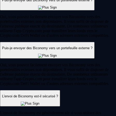
Puis-je envoyer des Biconomy vers un portefeuille externe ?
Oui, vous pouvez facilement envoyer vos Biconomy vers des
portefeuilles externes non dépositaires. Il vous suffit de disposer de
l'adresse publique exacte du destinataire. De nombreux utilisateurs
utilisent l'app Crypto.com pour transférer leurs fonds vers le
Crypto.com DeFi Wallet ou d'autres adresses externes compatibles.
Puis-je envoyer des Biconomy vers un portefeuille externe ?
Oui, vous pouvez facilement envoyer vos Biconomy vers des
portefeuilles externes non dépositaires. Il vous suffit de disposer de
l'adresse publique exacte du destinataire. De nombreux utilisateurs
utilisent l'app Crypto.com pour transférer leurs fonds vers le
Crypto.com DeFi Wallet ou d'autres adresses externes compatibles.
L'envoi de Biconomy est-il sécurisé ?
L'envoi de Biconomy est généralement sûr si vous utilisez des