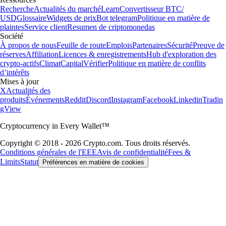
Recherche
Actualités du marché
Learn
Convertisseur BTC/
USD
Glossaire
Widgets de prix
Bot telegram
Politique en matière de
plaintes
Service client
Resumen de criptomonedas
Société
À propos de nous
Feuille de route
Emplois
Partenaires
Sécurité
Preuve de
réserves
Affiliation
Licences & enregistrements
Hub d'exploration des
crypto-actifs
Climat
Capital
Vérifier
Politique en matière de conflits
d’intérêts
Mises à jour
X
Actualités des
produits
Événements
Reddit
Discord
Instagram
Facebook
Linkedin
Tradin
gView
Cryptocurrency in Every Wallet™
Copyright © 2018 - 2026 Crypto.com. Tous droits réservés.
Conditions générales de l'EEE
Avis de confidentialité
Fees &
Limits
Statut
Préférences en matière de cookies