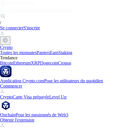
Marchés
Particuliers
Entreprises
Découvrir
/
Se connecter
S'inscrire
Crypto
Toutes les monnaies
Paniers
Earn
Staking
Tendance
Bitcoin
Ethereum
XRP
Dogecoin
Cronos
Application Crypto.com
Pour les utilisateurs du quotidien
Commencer
Crypto
Carte Visa prépayée
Level Up
Onchain
Pour les passionnés de Web3
Obtenir l'extension