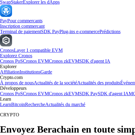
Swap
Staker
Explorer les dApps
Pay
Pour commerçants
Inscription commerçant
Terminal de paiement
SDK Pay
Plug-ins e-commerce
Prédictions
Cronos
Layer 1 compatible EVM
Explorez Cronos
Cronos PoS
Cronos EVM
Cronos zkEVM
SDK d'agent IA
Explorer
Affiliation
Institutions
Garde
Crypto.com
À propos de nous
Actualités de la société
Actualités des produits
Événem
Développeurs
Cronos PoS
Cronos EVM
Cronos zkEVM
SDK Pay
SDK d'agent IA
MC
Learn
Learn
Bitcoin
Recherche
Actualités du marché
CRYPTO
Envoyez Berachain en toute simp