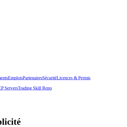
ents
Emplois
Partenaires
Sécurité
Licences & Permis
P Servers
Trading Skill Repo
licité