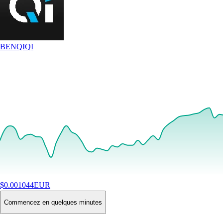
BENQI
QI
$
0.001044
EUR
+
1.54
%
24H
Buy
Commencez en quelques minutes