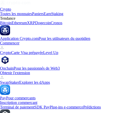
Crypto
Toutes les monnaies
Paniers
Earn
Staking
Tendance
Bitcoin
Ethereum
XRP
Dogecoin
Cronos
Application Crypto.com
Pour les utilisateurs du quotidien
Commencer
Crypto
Carte Visa prépayée
Level Up
Onchain
Pour les passionnés de Web3
Obtenir l'extension
Swap
Staker
Explorer les dApps
Pay
Pour commerçants
Inscription commerçant
Terminal de paiement
SDK Pay
Plug-ins e-commerce
Prédictions