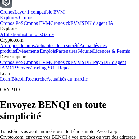
Cronos
Layer 1 compatible EVM
Explorez Cronos
Cronos PoS
Cronos EVM
Cronos zkEVM
SDK d'agent IA
Explorer
Affiliation
Institutions
Garde
Crypto.com
À propos de nous
Actualités de la société
Actualités des
produits
Événements
Emplois
Partenaires
Sécurité
Licences & Permis
Développeurs
Cronos PoS
Cronos EVM
Cronos zkEVM
SDK Pay
SDK d'agent
IA
MCP Servers
Trading Skill Repo
Learn
Learn
Bitcoin
Recherche
Actualités du marché
CRYPTO
Envoyez BENQI en toute
simplicité
Transférer vos actifs numériques doit être simple. Avec l'app
Crypto.com, envoyez vos BENQI à vos proches ou vers des adresses