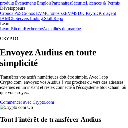
produits
Événements
Emplois
Partenaires
Sécurité
Licences & Permis
Développeurs
Cronos PoS
Cronos EVM
Cronos zkEVM
SDK Pay
SDK d'agent
IA
MCP Servers
Trading Skill Repo
Learn
Learn
Bitcoin
Recherche
Actualités du marché
CRYPTO
Envoyez Audius en toute
simplicité
Transférer vos actifs numériques doit être simple. Avec l'app
Crypto.com, envoyez vos Audius à vos proches ou vers des adresses
externes en un instant et restez connecté à l'écosystème blockchain, où
que vous soyez.
Commencer avec Crypto.com
Tout l'intérêt de transférer Audius