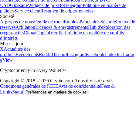
USD
Glossaire
Widgets de prix
Bot telegram
Politique en matière de
plaintes
Service client
Resumen de criptomonedas
Société
À propos de nous
Feuille de route
Emplois
Partenaires
Sécurité
Preuve de
réserves
Affiliation
Licences & enregistrements
Hub d'exploration des
crypto-actifs
Climat
Capital
Vérifier
Politique en matière de conflits
d’intérêts
Mises à jour
X
Actualités des
produits
Événements
Reddit
Discord
Instagram
Facebook
Linkedin
Tradin
gView
Cryptocurrency in Every Wallet™
Copyright © 2018 - 2026 Crypto.com. Tous droits réservés.
Conditions générales de l'EEE
Avis de confidentialité
Fees &
Limits
Statut
Préférences en matière de cookies