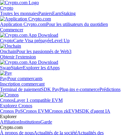
Crypto
Toutes les monnaies
Paniers
Earn
Staking
Application Crypto.com
Pour les utilisateurs du quotidien
Commencer
Crypto
Carte Visa prépayée
Level Up
Onchain
Pour les passionnés de Web3
Obtenir l'extension
Swap
Staker
Explorer les dApps
Pay
Pour commerçants
Inscription commerçant
Terminal de paiement
SDK Pay
Plug-ins e-commerce
Prédictions
Cronos
Layer 1 compatible EVM
Explorez Cronos
Cronos PoS
Cronos EVM
Cronos zkEVM
SDK d'agent IA
Explorer
Affiliation
Institutions
Garde
Crypto.com
À propos de nous
Actualités de la société
Actualités des