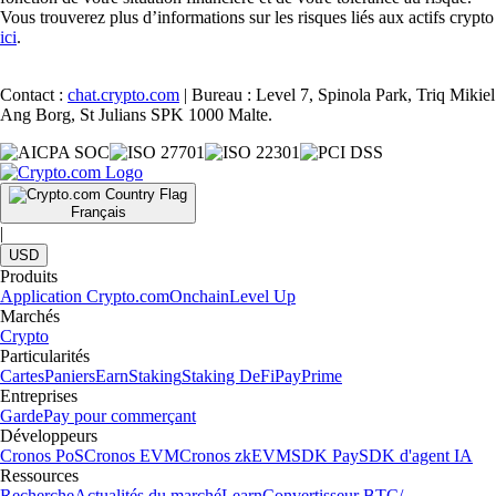
Vous trouverez plus d’informations sur les risques liés aux actifs crypto
ici
.
Contact :
chat.crypto.com
| Bureau : Level 7, Spinola Park, Triq Mikiel
Ang Borg, St Julians SPK 1000 Malte.
Français
|
USD
Produits
Application Crypto.com
Onchain
Level Up
Marchés
Crypto
Particularités
Cartes
Paniers
Earn
Staking
Staking DeFi
Pay
Prime
Entreprises
Garde
Pay pour commerçant
Développeurs
Cronos PoS
Cronos EVM
Cronos zkEVM
SDK Pay
SDK d'agent IA
Ressources
Recherche
Actualités du marché
Learn
Convertisseur BTC/