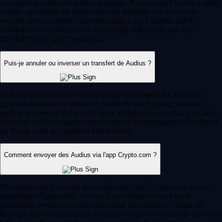
reconnues et suivez les bonnes pratiques. Pour protéger l'accès à votre
compte, privilégiez les plateformes qui imposent des mesures de
sécurité strictes comme l'authentification à deux facteurs (2FA),
l'intégration de passkeys et le whitelisting obligatoire, qui sont
prioritaires sur l'app Crypto.com.
Puis-je annuler ou inverser un transfert de Audius ?
Non, les transactions sur la blockchain sont immuables. Une fois
qu'une transaction est validée et confirmée sur le réseau, vous ne
pouvez ni l'annuler ni l'inverser pour récupérer vos Audius. Il est donc
crucial de vérifier soigneusement l'adresse du destinataire et les détails
du réseau avant de confirmer tout transfert.
Comment envoyer des Audius via l'app Crypto.com ?
Pour apprendre à envoyer des Audius sur l'app Crypto.com, ouvrez
simplement l'application, accédez à vos comptes, puis à votre
portefeuille crypto pour voir votre solde. Sélectionnez l'option de
transfert, puis le retrait. De là, vous pouvez choisir d'envoyer vos fonds