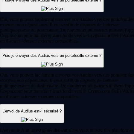
Puis-je envoyer des Audius vers un portefeuille externe ?
Oui, vous pouvez facilement envoyer vos Audius vers des portefeuilles
externes non dépositaires. Il vous suffit de disposer de l'adresse
publique exacte du destinataire. De nombreux utilisateurs utilisent l'app
Crypto.com pour transférer leurs fonds vers le Crypto.com DeFi Wallet
ou d'autres adresses externes compatibles.
Puis-je envoyer des Audius vers un portefeuille externe ?
Oui, vous pouvez facilement envoyer vos Audius vers des portefeuilles
externes non dépositaires. Il vous suffit de disposer de l'adresse
publique exacte du destinataire. De nombreux utilisateurs utilisent l'app
Crypto.com pour transférer leurs fonds vers le Crypto.com DeFi Wallet
ou d'autres adresses externes compatibles.
L'envoi de Audius est-il sécurisé ?
L'envoi de Audius est généralement sûr si vous utilisez des plateformes