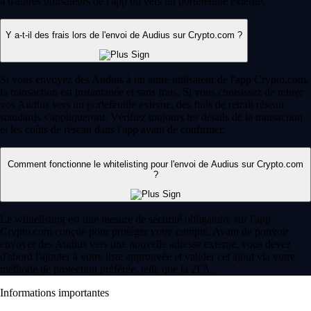
à d'autres utilisateurs de l'app ou vers un portefeuille externe.
Y a-t-il des frais lors de l'envoi de Audius sur Crypto.com ?
Si vous envoyez des Audius à un autre utilisateur de l'app Crypto.com,
la transaction est instantanée et sans frais. Si vous choisissez de retirer
vos Audius vers un portefeuille externe, des frais de retrait réseau
standards s'appliqueront. Vérifiez toujours les détails de la transaction
et les coûts de réseau dans l'app avant de confirmer.
Comment fonctionne le whitelisting pour l'envoi de Audius sur Crypto.com
?
Le whitelisting est une mesure de sécurité obligatoire sur l'app
Crypto.com conçue pour protéger votre compte. Avant de pouvoir
envoyer des Audius vers une nouvelle adresse externe, vous devez
d'abord l'ajouter à votre liste approuvée et valider cet ajout via votre
méthode de protection préférée, telle que la 2FA.
Informations importantes