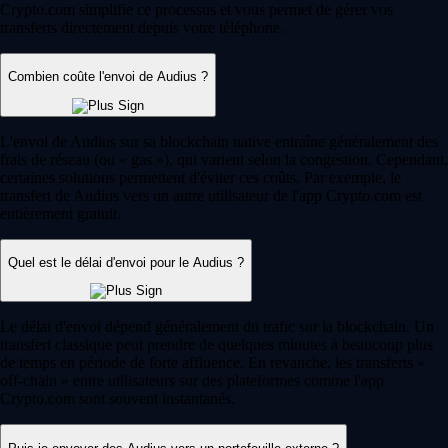
Crypto.com simplifie ce processus et vous permet de gérer vos
transferts directement depuis votre téléphone.
Combien coûte l'envoi de Audius ?
L'envoi de Audius sur sa blockchain native entraîne généralement des
frais de réseau (ou « gas »), qui varient selon la congestion. Cependant,
certaines solutions permettent d'éviter ces coûts. Par exemple, le
transfert de Audius vers un autre utilisateur de l'app Crypto.com est
entièrement gratuit.
Quel est le délai d'envoi pour le Audius ?
Le délai d'envoi dépend généralement du trafic sur la blockchain. Un
transfert classique peut prendre de quelques minutes à beaucoup plus
de temps en période de forte affluence. En revanche, les transferts «
off-chain » entre utilisateurs sur des plateformes comme l'app
Crypto.com sont souvent instantanés.