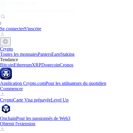
Marchés
Particuliers
Entreprises
Découvrir
/
Se connecter
S'inscrire
Crypto
Toutes les monnaies
Paniers
Earn
Staking
Tendance
Bitcoin
Ethereum
XRP
Dogecoin
Cronos
Application Crypto.com
Pour les utilisateurs du quotidien
Commencer
Crypto
Carte Visa prépayée
Level Up
Onchain
Pour les passionnés de Web3
Obtenir l'extension