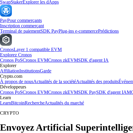
Swap
Staker
Explorer les dApps
Pay
Pour commerçants
Inscription commerçant
Terminal de paiement
SDK Pay
Plug-ins e-commerce
Prédictions
Cronos
Layer 1 compatible EVM
Explorez Cronos
Cronos PoS
Cronos EVM
Cronos zkEVM
SDK d'agent IA
Explorer
Affiliation
Institutions
Garde
Crypto.com
À propos de nous
Actualités de la société
Actualités des produits
Événem
Développeurs
Cronos PoS
Cronos EVM
Cronos zkEVM
SDK Pay
SDK d'agent IA
MC
Learn
Learn
Bitcoin
Recherche
Actualités du marché
CRYPTO
Envoyez Artificial Superintellige