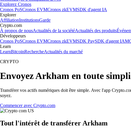
Explorez Cronos
Cronos PoS
Cronos EVM
Cronos zkEVM
SDK d'agent IA
Explorer
Affiliation
Institutions
Garde
Crypto.com
À propos de nous
Actualités de la société
Actualités des produits
Événem
Développeurs
Cronos PoS
Cronos EVM
Cronos zkEVM
SDK Pay
SDK d'agent IA
MC
Learn
Learn
Bitcoin
Recherche
Actualités du marché
CRYPTO
Envoyez Arkham en toute simpli
Transférer vos actifs numériques doit être simple. Avec l'app Crypto.c
soyez.
Commencer avec Crypto.com
Tout l'intérêt de transférer Arkham