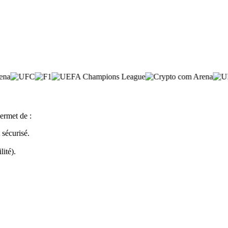
ermet de :
sécurisé.
lité).