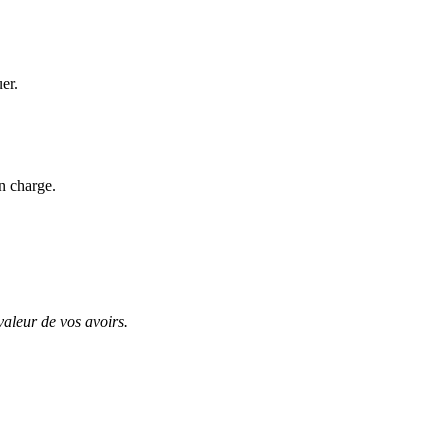
uer.
n charge.
valeur de vos avoirs.