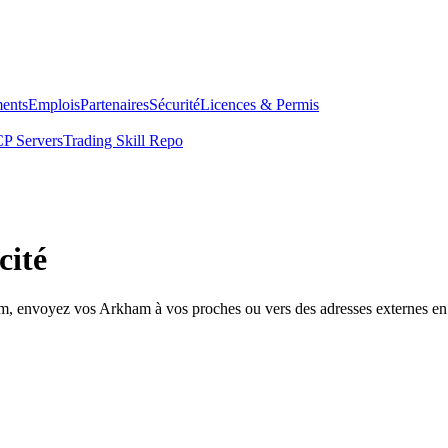
ents
Emplois
Partenaires
Sécurité
Licences & Permis
P Servers
Trading Skill Repo
cité
om, envoyez vos Arkham à vos proches ou vers des adresses externes en 