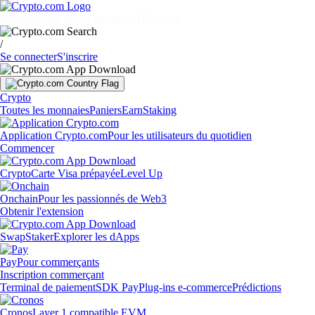
Marchés
Particuliers
Entreprises
Découvrir
/
Se connecter
S'inscrire
Crypto
Toutes les monnaies
Paniers
Earn
Staking
Application Crypto.com
Pour les utilisateurs du quotidien
Commencer
Crypto
Carte Visa prépayée
Level Up
Onchain
Pour les passionnés de Web3
Obtenir l'extension
Swap
Staker
Explorer les dApps
Pay
Pour commerçants
Inscription commerçant
Terminal de paiement
SDK Pay
Plug-ins e-commerce
Prédictions
Cronos
Layer 1 compatible EVM