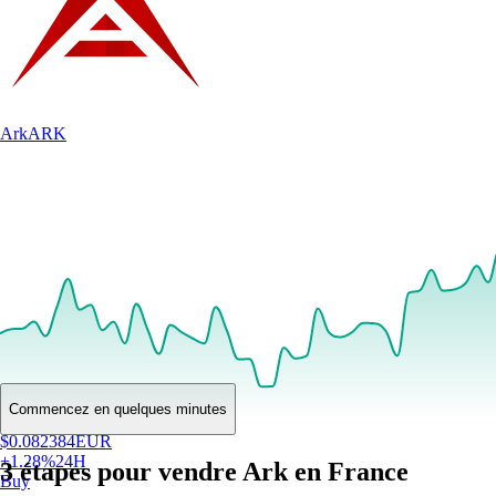
Ark
ARK
Commencez en quelques minutes
$
0.082384
EUR
+
1.28
%
24H
3 étapes pour vendre Ark en France
Buy