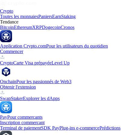
Crypto
Toutes les monnaies
Paniers
Earn
Staking
Tendance
Bitcoin
Ethereum
XRP
Dogecoin
Cronos
Application Crypto.com
Pour les utilisateurs du quotidien
Commencer
Crypto
Carte Visa prépayée
Level Up
Onchain
Pour les passionnés de Web3
Obtenir l'extension
Swap
Staker
Explorer les dApps
Pay
Pour commerçants
Inscription commerçant
Terminal de paiement
SDK Pay
Plug-ins e-commerce
Prédictions