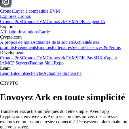
Cronos
Layer 1 compatible EVM
Explorez Cronos
Cronos PoS
Cronos EVM
Cronos zkEVM
SDK d'agent IA
Explorer
Affiliation
Institutions
Garde
Crypto.com
À propos de nous
Actualités de la société
Actualités des
produits
Événements
Emplois
Partenaires
Sécurité
Licences & Permis
Développeurs
Cronos PoS
Cronos EVM
Cronos zkEVM
SDK Pay
SDK d'agent
IA
MCP Servers
Trading Skill Repo
Learn
Learn
Bitcoin
Recherche
Actualités du marché
CRYPTO
Envoyez Ark en toute simplicité
Transférer vos actifs numériques doit être simple. Avec l'app
Crypto.com, envoyez vos Ark à vos proches ou vers des adresses
externes en un instant et restez connecté à l'écosystème blockchain, où
que vous soyez.