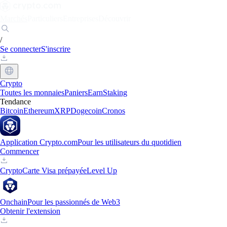
Marchés
Particuliers
Entreprises
Découvrir
/
Se connecter
S'inscrire
Crypto
Toutes les monnaies
Paniers
Earn
Staking
Tendance
Bitcoin
Ethereum
XRP
Dogecoin
Cronos
Application Crypto.com
Pour les utilisateurs du quotidien
Commencer
Crypto
Carte Visa prépayée
Level Up
Onchain
Pour les passionnés de Web3
Obtenir l'extension