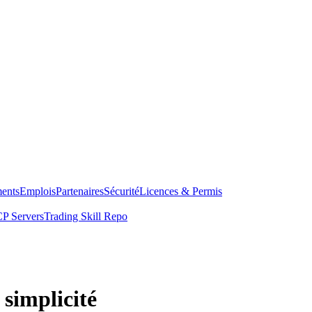
ents
Emplois
Partenaires
Sécurité
Licences & Permis
P Servers
Trading Skill Repo
simplicité