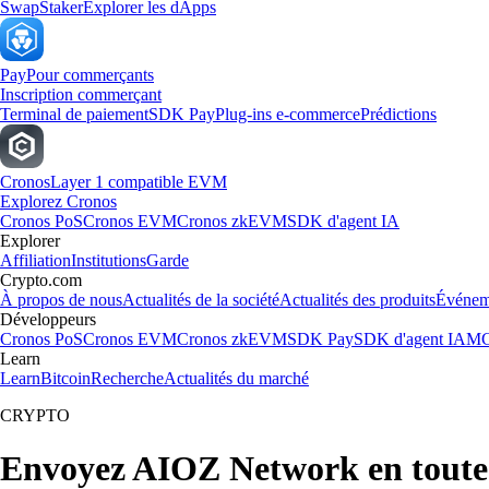
Swap
Staker
Explorer les dApps
Pay
Pour commerçants
Inscription commerçant
Terminal de paiement
SDK Pay
Plug-ins e-commerce
Prédictions
Cronos
Layer 1 compatible EVM
Explorez Cronos
Cronos PoS
Cronos EVM
Cronos zkEVM
SDK d'agent IA
Explorer
Affiliation
Institutions
Garde
Crypto.com
À propos de nous
Actualités de la société
Actualités des produits
Événem
Développeurs
Cronos PoS
Cronos EVM
Cronos zkEVM
SDK Pay
SDK d'agent IA
MC
Learn
Learn
Bitcoin
Recherche
Actualités du marché
CRYPTO
Envoyez AIOZ Network en toute 