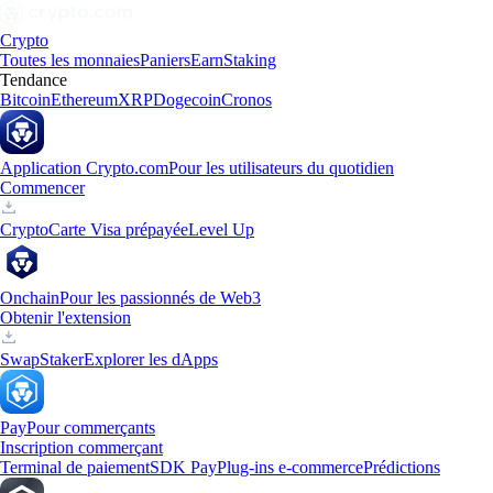
Crypto
Toutes les monnaies
Paniers
Earn
Staking
Tendance
Bitcoin
Ethereum
XRP
Dogecoin
Cronos
Application Crypto.com
Pour les utilisateurs du quotidien
Commencer
Crypto
Carte Visa prépayée
Level Up
Onchain
Pour les passionnés de Web3
Obtenir l'extension
Swap
Staker
Explorer les dApps
Pay
Pour commerçants
Inscription commerçant
Terminal de paiement
SDK Pay
Plug-ins e-commerce
Prédictions