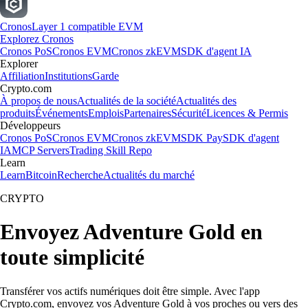
Cronos
Layer 1 compatible EVM
Explorez Cronos
Cronos PoS
Cronos EVM
Cronos zkEVM
SDK d'agent IA
Explorer
Affiliation
Institutions
Garde
Crypto.com
À propos de nous
Actualités de la société
Actualités des
produits
Événements
Emplois
Partenaires
Sécurité
Licences & Permis
Développeurs
Cronos PoS
Cronos EVM
Cronos zkEVM
SDK Pay
SDK d'agent
IA
MCP Servers
Trading Skill Repo
Learn
Learn
Bitcoin
Recherche
Actualités du marché
CRYPTO
Envoyez Adventure Gold en
toute simplicité
Transférer vos actifs numériques doit être simple. Avec l'app
Crypto.com, envoyez vos Adventure Gold à vos proches ou vers des