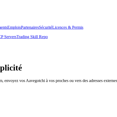
ents
Emplois
Partenaires
Sécurité
Licences & Permis
P Servers
Trading Skill Repo
licité
om, envoyez vos Aavegotchi à vos proches ou vers des adresses externes 