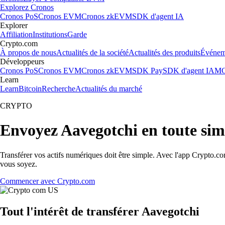
Explorez Cronos
Cronos PoS
Cronos EVM
Cronos zkEVM
SDK d'agent IA
Explorer
Affiliation
Institutions
Garde
Crypto.com
À propos de nous
Actualités de la société
Actualités des produits
Événem
Développeurs
Cronos PoS
Cronos EVM
Cronos zkEVM
SDK Pay
SDK d'agent IA
MC
Learn
Learn
Bitcoin
Recherche
Actualités du marché
CRYPTO
Envoyez Aavegotchi en toute simp
Transférer vos actifs numériques doit être simple. Avec l'app Crypto.c
vous soyez.
Commencer avec Crypto.com
Tout l'intérêt de transférer Aavegotchi