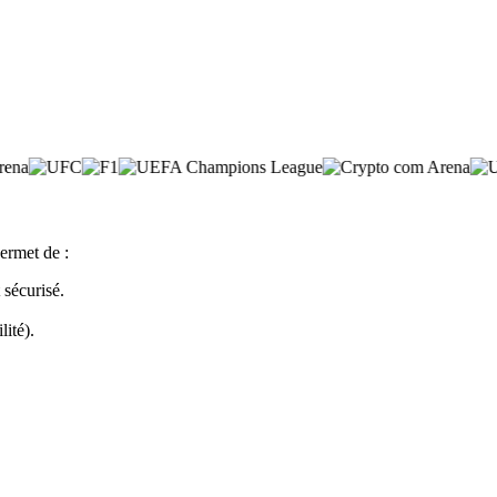
ermet de :
sécurisé.
lité).