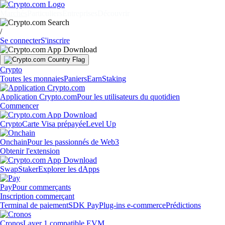
Marchés
Particuliers
Entreprises
Découvrir
/
Se connecter
S'inscrire
Crypto
Toutes les monnaies
Paniers
Earn
Staking
Application Crypto.com
Pour les utilisateurs du quotidien
Commencer
Crypto
Carte Visa prépayée
Level Up
Onchain
Pour les passionnés de Web3
Obtenir l'extension
Swap
Staker
Explorer les dApps
Pay
Pour commerçants
Inscription commerçant
Terminal de paiement
SDK Pay
Plug-ins e-commerce
Prédictions
Cronos
Layer 1 compatible EVM