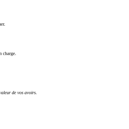
uer.
n charge.
valeur de vos avoirs.