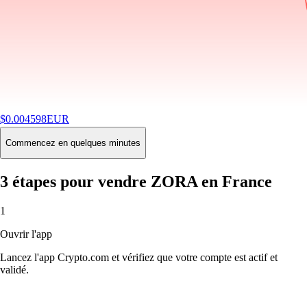
$
0.004598
EUR
-9.78
%
24H
Buy
Commencez en quelques minutes
3 étapes pour vendre ZORA en France
1
Ouvrir l'app
Lancez l'app Crypto.com et vérifiez que votre compte est actif et
validé.