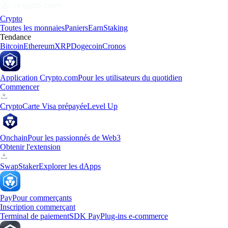
Crypto
Toutes les monnaies
Paniers
Earn
Staking
Tendance
Bitcoin
Ethereum
XRP
Dogecoin
Cronos
Application Crypto.com
Pour les utilisateurs du quotidien
Commencer
Crypto
Carte Visa prépayée
Level Up
Onchain
Pour les passionnés de Web3
Obtenir l'extension
Swap
Staker
Explorer les dApps
Pay
Pour commerçants
Inscription commerçant
Terminal de paiement
SDK Pay
Plug-ins e-commerce