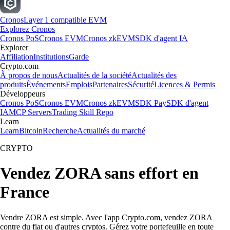
Cronos
Layer 1 compatible EVM
Explorez Cronos
Cronos PoS
Cronos EVM
Cronos zkEVM
SDK d'agent IA
Explorer
Affiliation
Institutions
Garde
Crypto.com
À propos de nous
Actualités de la société
Actualités des
produits
Événements
Emplois
Partenaires
Sécurité
Licences & Permis
Développeurs
Cronos PoS
Cronos EVM
Cronos zkEVM
SDK Pay
SDK d'agent
IA
MCP Servers
Trading Skill Repo
Learn
Learn
Bitcoin
Recherche
Actualités du marché
CRYPTO
Vendez ZORA sans effort en
France
Vendre ZORA est simple. Avec l'app Crypto.com, vendez ZORA
contre du fiat ou d'autres cryptos. Gérez votre portefeuille en toute