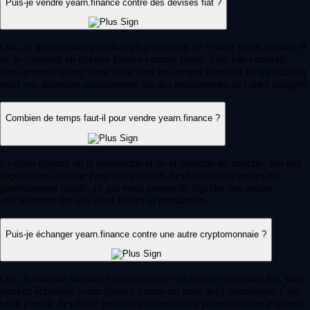
Puis-je vendre yearn.finance contre des devises fiat ?
Oui, de nombreuses plateformes permettent de vendre yearn.finance et
de le convertir en devises locales comme l'euro. Une fois converti,
vous pouvez retirer votre solde vers un compte bancaire lié ou l'utiliser
pour vos dépenses quotidiennes via des programmes de cartes intégrés.
Combien de temps faut-il pour vendre yearn.finance ?
Le délai dépend de la plateforme et de la liquidité du marché. Sur des
applications comme l'app Crypto.com, l'exécution des ordres est
généralement rapide, ce qui vous permet de liquider vos avoirs
efficacement dès que vous lancez la transaction.
Puis-je échanger yearn.finance contre une autre cryptomonnaie ?
Oui, si vous ne souhaitez pas convertir vos avoirs en devises fiat, vous
pouvez échanger yearn.finance contre un autre actif numérique. Cela
offre plus de flexibilité pour rééquilibrer votre portefeuille ou explorer