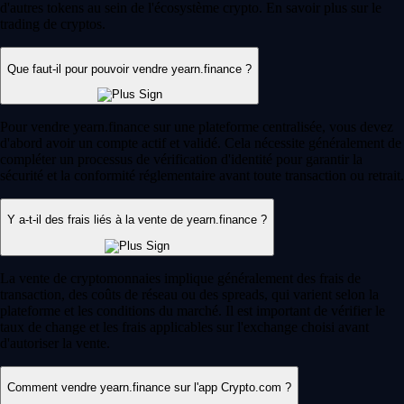
d'autres tokens au sein de l'écosystème crypto. En savoir plus sur le
trading de cryptos.
Que faut-il pour pouvoir vendre yearn.finance ?
Pour vendre yearn.finance sur une plateforme centralisée, vous devez
d'abord avoir un compte actif et validé. Cela nécessite généralement de
compléter un processus de vérification d'identité pour garantir la
sécurité et la conformité réglementaire avant toute transaction ou retrait.
Y a-t-il des frais liés à la vente de yearn.finance ?
La vente de cryptomonnaies implique généralement des frais de
transaction, des coûts de réseau ou des spreads, qui varient selon la
plateforme et les conditions du marché. Il est important de vérifier le
taux de change et les frais applicables sur l'exchange choisi avant
d'autoriser la vente.
Comment vendre yearn.finance sur l'app Crypto.com ?