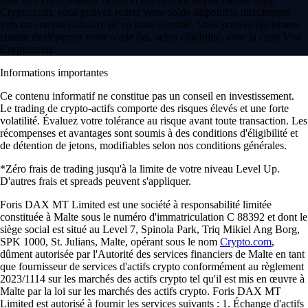
Crypto.com, vous pouvez retirer votre solde disponible directement
vers un compte bancaire lié en toute sécurité. Vous pouvez également
choisir de dépenser votre solde fiat, selon éligibilité, avec la carte Visa
Crypto.com.
Informations importantes
Ce contenu informatif ne constitue pas un conseil en investissement.
Le trading de crypto-actifs comporte des risques élevés et une forte
volatilité. Évaluez votre tolérance au risque avant toute transaction. Les
récompenses et avantages sont soumis à des conditions d'éligibilité et
de détention de jetons, modifiables selon nos conditions générales.
*Zéro frais de trading jusqu'à la limite de votre niveau Level Up.
D'autres frais et spreads peuvent s'appliquer.
Foris DAX MT Limited est une société à responsabilité limitée
constituée à Malte sous le numéro d'immatriculation C 88392 et dont le
siège social est situé au Level 7, Spinola Park, Triq Mikiel Ang Borg,
SPK 1000, St. Julians, Malte, opérant sous le nom
Crypto.com
,
dûment autorisée par l'Autorité des services financiers de Malte en tant
que fournisseur de services d'actifs crypto conformément au règlement
2023/1114 sur les marchés des actifs crypto tel qu'il est mis en œuvre à
Malte par la loi sur les marchés des actifs crypto. Foris DAX MT
Limited est autorisé à fournir les services suivants : 1. Échange d'actifs