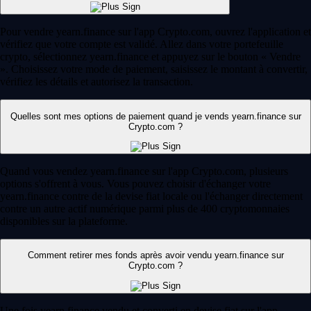
Pour vendre yearn.finance sur l'app Crypto.com, ouvrez l'application et
vérifiez que votre compte est validé. Allez dans votre portefeuille
crypto, sélectionnez yearn.finance et appuyez sur le bouton « Vendre
». Choisissez votre mode de paiement, saisissez le montant à convertir,
vérifiez les détails et autorisez la transaction.
Quelles sont mes options de paiement quand je vends yearn.finance sur
Crypto.com ?
Quand vous vendez yearn.finance sur l'app Crypto.com, plusieurs
options s'offrent à vous. Vous pouvez choisir d'échanger votre
yearn.finance contre de la devise fiat locale ou l'échanger directement
contre un autre actif numérique parmi plus de 400 cryptomonnaies
disponibles sur la plateforme.
Comment retirer mes fonds après avoir vendu yearn.finance sur
Crypto.com ?
Une fois yearn.finance vendu et converti en devise fiat sur l'app