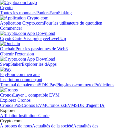
Crypto
Toutes les monnaies
Paniers
Earn
Staking
Application Crypto.com
Pour les utilisateurs du quotidien
Commencer
Crypto
Carte Visa prépayée
Level Up
Onchain
Pour les passionnés de Web3
Obtenir l'extension
Swap
Staker
Explorer les dApps
Pay
Pour commerçants
Inscription commerçant
Terminal de paiement
SDK Pay
Plug-ins e-commerce
Prédictions
Cronos
Layer 1 compatible EVM
Explorez Cronos
Cronos PoS
Cronos EVM
Cronos zkEVM
SDK d'agent IA
Explorer
Affiliation
Institutions
Garde
Crypto.com
À propos de nous
Actualités de la société
Actualités des