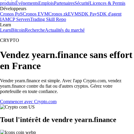
produits
Événements
Emplois
Partenaires
Sécurité
Licences & Permis
Développeurs
Cronos PoS
Cronos EVM
Cronos zkEVM
SDK Pay
SDK d'agent
IA
MCP Servers
Trading Skill Repo
Learn
Learn
Bitcoin
Recherche
Actualités du marché
CRYPTO
Vendez yearn.finance sans effort
en France
Vendre yearn.finance est simple. Avec l'app Crypto.com, vendez
yearn.finance contre du fiat ou d'autres cryptos. Gérez votre
portefeuille en toute confiance.
Commencer avec Crypto.com
Tout l'intérêt de vendre yearn.finance