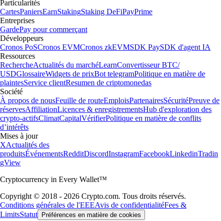
Particularités
Cartes
Paniers
Earn
Staking
Staking DeFi
Pay
Prime
Entreprises
Garde
Pay pour commerçant
Développeurs
Cronos PoS
Cronos EVM
Cronos zkEVM
SDK Pay
SDK d'agent IA
Ressources
Recherche
Actualités du marché
Learn
Convertisseur BTC/
USD
Glossaire
Widgets de prix
Bot telegram
Politique en matière de
plaintes
Service client
Resumen de criptomonedas
Société
À propos de nous
Feuille de route
Emplois
Partenaires
Sécurité
Preuve de
réserves
Affiliation
Licences & enregistrements
Hub d'exploration des
crypto-actifs
Climat
Capital
Vérifier
Politique en matière de conflits
d’intérêts
Mises à jour
X
Actualités des
produits
Événements
Reddit
Discord
Instagram
Facebook
Linkedin
Tradin
gView
Cryptocurrency in Every Wallet™
Copyright © 2018 - 2026 Crypto.com. Tous droits réservés.
Conditions générales de l'EEE
Avis de confidentialité
Fees &
Limits
Statut
Préférences en matière de cookies