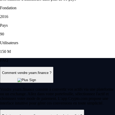
Fondation
2016
Pays
90
Utilisateurs
150 M
FAQ
Comment vendre yearn.finance ?
Vendre yearn.finance consiste à convertir vos actifs via une plateforme
ou un exchange. Allez dans votre portefeuille, sélectionnez l'actif et
choisissez votre mode de paiement. L'app Crypto.com propose une
interface intuitive pour gérer ces conversions en toute simplicité.