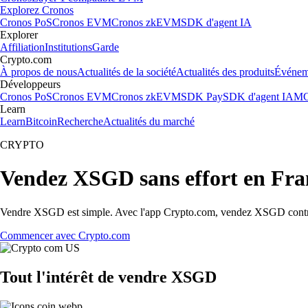
Explorez Cronos
Cronos PoS
Cronos EVM
Cronos zkEVM
SDK d'agent IA
Explorer
Affiliation
Institutions
Garde
Crypto.com
À propos de nous
Actualités de la société
Actualités des produits
Événem
Développeurs
Cronos PoS
Cronos EVM
Cronos zkEVM
SDK Pay
SDK d'agent IA
MC
Learn
Learn
Bitcoin
Recherche
Actualités du marché
CRYPTO
Vendez XSGD sans effort en Fra
Vendre XSGD est simple. Avec l'app Crypto.com, vendez XSGD contre du
Commencer avec Crypto.com
Tout l'intérêt de vendre XSGD