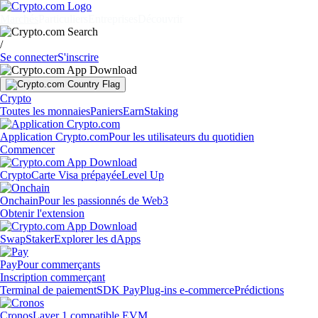
Marchés
Particuliers
Entreprises
Découvrir
/
Se connecter
S'inscrire
Crypto
Toutes les monnaies
Paniers
Earn
Staking
Application Crypto.com
Pour les utilisateurs du quotidien
Commencer
Crypto
Carte Visa prépayée
Level Up
Onchain
Pour les passionnés de Web3
Obtenir l'extension
Swap
Staker
Explorer les dApps
Pay
Pour commerçants
Inscription commerçant
Terminal de paiement
SDK Pay
Plug-ins e-commerce
Prédictions
Cronos
Layer 1 compatible EVM