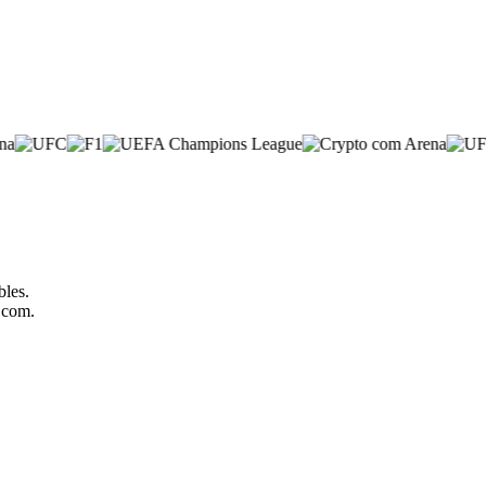
bles.
o.com.