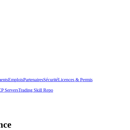
ents
Emplois
Partenaires
Sécurité
Licences & Permis
P Servers
Trading Skill Repo
nce