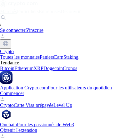
Marchés
Particuliers
Entreprises
Découvrir
/
Se connecter
S'inscrire
Crypto
Toutes les monnaies
Paniers
Earn
Staking
Tendance
Bitcoin
Ethereum
XRP
Dogecoin
Cronos
Application Crypto.com
Pour les utilisateurs du quotidien
Commencer
Crypto
Carte Visa prépayée
Level Up
Onchain
Pour les passionnés de Web3
Obtenir l'extension