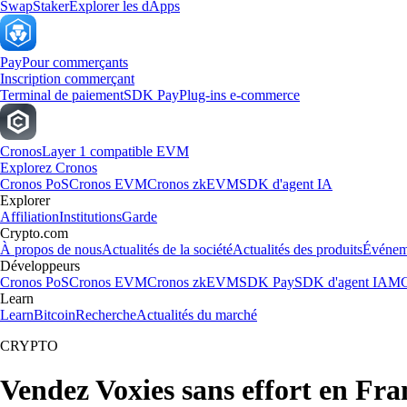
Swap
Staker
Explorer les dApps
Pay
Pour commerçants
Inscription commerçant
Terminal de paiement
SDK Pay
Plug-ins e-commerce
Cronos
Layer 1 compatible EVM
Explorez Cronos
Cronos PoS
Cronos EVM
Cronos zkEVM
SDK d'agent IA
Explorer
Affiliation
Institutions
Garde
Crypto.com
À propos de nous
Actualités de la société
Actualités des produits
Événem
Développeurs
Cronos PoS
Cronos EVM
Cronos zkEVM
SDK Pay
SDK d'agent IA
MC
Learn
Learn
Bitcoin
Recherche
Actualités du marché
CRYPTO
Vendez Voxies sans effort en Fra