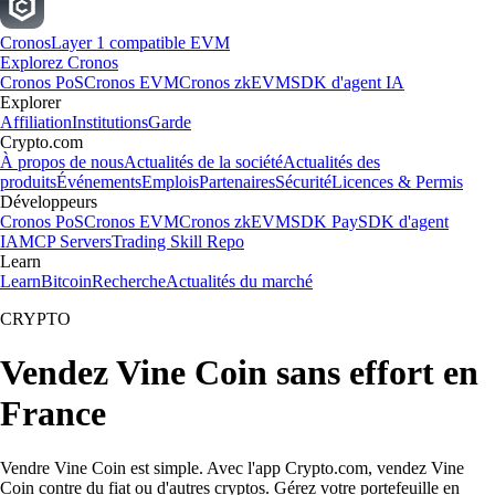
Cronos
Layer 1 compatible EVM
Explorez Cronos
Cronos PoS
Cronos EVM
Cronos zkEVM
SDK d'agent IA
Explorer
Affiliation
Institutions
Garde
Crypto.com
À propos de nous
Actualités de la société
Actualités des
produits
Événements
Emplois
Partenaires
Sécurité
Licences & Permis
Développeurs
Cronos PoS
Cronos EVM
Cronos zkEVM
SDK Pay
SDK d'agent
IA
MCP Servers
Trading Skill Repo
Learn
Learn
Bitcoin
Recherche
Actualités du marché
CRYPTO
Vendez Vine Coin sans effort en
France
Vendre Vine Coin est simple. Avec l'app Crypto.com, vendez Vine
Coin contre du fiat ou d'autres cryptos. Gérez votre portefeuille en