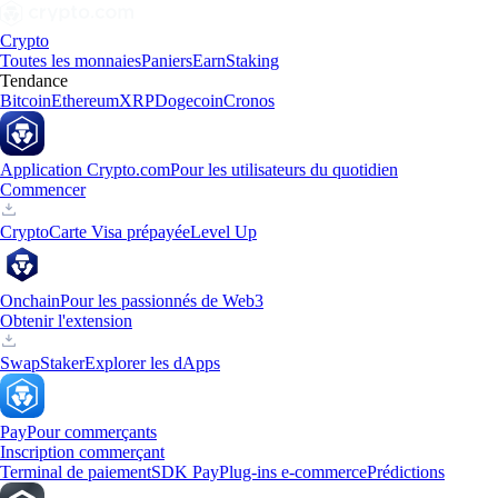
Crypto
Toutes les monnaies
Paniers
Earn
Staking
Tendance
Bitcoin
Ethereum
XRP
Dogecoin
Cronos
Application Crypto.com
Pour les utilisateurs du quotidien
Commencer
Crypto
Carte Visa prépayée
Level Up
Onchain
Pour les passionnés de Web3
Obtenir l'extension
Swap
Staker
Explorer les dApps
Pay
Pour commerçants
Inscription commerçant
Terminal de paiement
SDK Pay
Plug-ins e-commerce
Prédictions