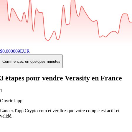
$
0.000009
EUR
-2.07
%
24H
Buy
Commencez en quelques minutes
3 étapes pour vendre Verasity en France
1
Ouvrir l'app
Lancez l'app Crypto.com et vérifiez que votre compte est actif et
validé.