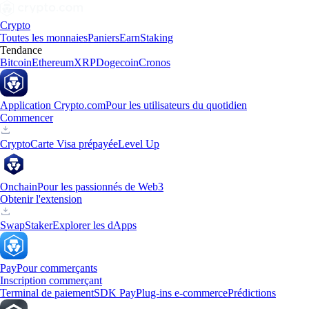
Crypto
Toutes les monnaies
Paniers
Earn
Staking
Tendance
Bitcoin
Ethereum
XRP
Dogecoin
Cronos
Application Crypto.com
Pour les utilisateurs du quotidien
Commencer
Crypto
Carte Visa prépayée
Level Up
Onchain
Pour les passionnés de Web3
Obtenir l'extension
Swap
Staker
Explorer les dApps
Pay
Pour commerçants
Inscription commerçant
Terminal de paiement
SDK Pay
Plug-ins e-commerce
Prédictions