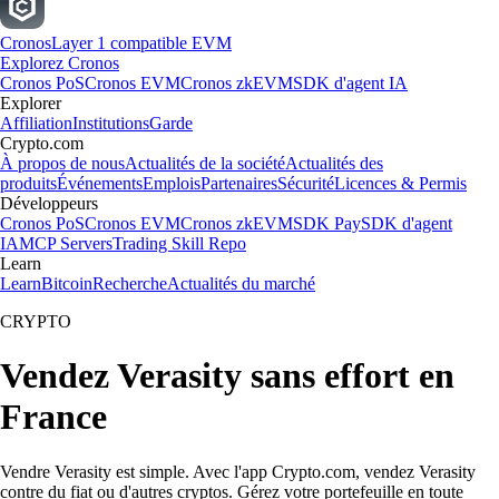
Cronos
Layer 1 compatible EVM
Explorez Cronos
Cronos PoS
Cronos EVM
Cronos zkEVM
SDK d'agent IA
Explorer
Affiliation
Institutions
Garde
Crypto.com
À propos de nous
Actualités de la société
Actualités des
produits
Événements
Emplois
Partenaires
Sécurité
Licences & Permis
Développeurs
Cronos PoS
Cronos EVM
Cronos zkEVM
SDK Pay
SDK d'agent
IA
MCP Servers
Trading Skill Repo
Learn
Learn
Bitcoin
Recherche
Actualités du marché
CRYPTO
Vendez Verasity sans effort en
France
Vendre Verasity est simple. Avec l'app Crypto.com, vendez Verasity
contre du fiat ou d'autres cryptos. Gérez votre portefeuille en toute