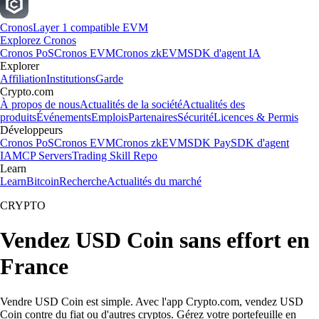
Cronos
Layer 1 compatible EVM
Explorez Cronos
Cronos PoS
Cronos EVM
Cronos zkEVM
SDK d'agent IA
Explorer
Affiliation
Institutions
Garde
Crypto.com
À propos de nous
Actualités de la société
Actualités des
produits
Événements
Emplois
Partenaires
Sécurité
Licences & Permis
Développeurs
Cronos PoS
Cronos EVM
Cronos zkEVM
SDK Pay
SDK d'agent
IA
MCP Servers
Trading Skill Repo
Learn
Learn
Bitcoin
Recherche
Actualités du marché
CRYPTO
Vendez USD Coin sans effort en
France
Vendre USD Coin est simple. Avec l'app Crypto.com, vendez USD
Coin contre du fiat ou d'autres cryptos. Gérez votre portefeuille en