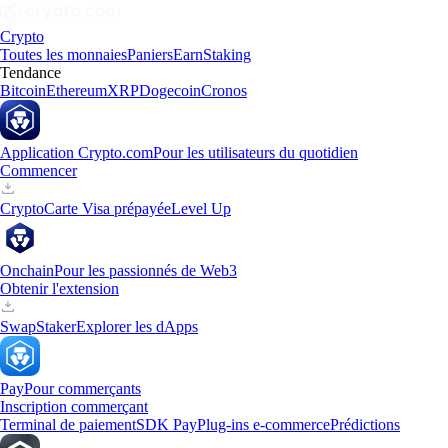
Crypto
Toutes les monnaies
Paniers
Earn
Staking
Tendance
Bitcoin
Ethereum
XRP
Dogecoin
Cronos
Application Crypto.com
Pour les utilisateurs du quotidien
Commencer
Crypto
Carte Visa prépayée
Level Up
Onchain
Pour les passionnés de Web3
Obtenir l'extension
Swap
Staker
Explorer les dApps
Pay
Pour commerçants
Inscription commerçant
Terminal de paiement
SDK Pay
Plug-ins e-commerce
Prédictions