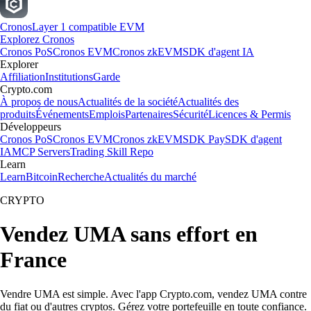
Cronos
Layer 1 compatible EVM
Explorez Cronos
Cronos PoS
Cronos EVM
Cronos zkEVM
SDK d'agent IA
Explorer
Affiliation
Institutions
Garde
Crypto.com
À propos de nous
Actualités de la société
Actualités des
produits
Événements
Emplois
Partenaires
Sécurité
Licences & Permis
Développeurs
Cronos PoS
Cronos EVM
Cronos zkEVM
SDK Pay
SDK d'agent
IA
MCP Servers
Trading Skill Repo
Learn
Learn
Bitcoin
Recherche
Actualités du marché
CRYPTO
Vendez UMA sans effort en
France
Vendre UMA est simple. Avec l'app Crypto.com, vendez UMA contre
du fiat ou d'autres cryptos. Gérez votre portefeuille en toute confiance.