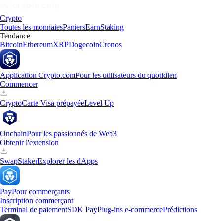
Crypto
Toutes les monnaies
Paniers
Earn
Staking
Tendance
Bitcoin
Ethereum
XRP
Dogecoin
Cronos
Application Crypto.com
Pour les utilisateurs du quotidien
Commencer
Crypto
Carte Visa prépayée
Level Up
Onchain
Pour les passionnés de Web3
Obtenir l'extension
Swap
Staker
Explorer les dApps
Pay
Pour commerçants
Inscription commerçant
Terminal de paiement
SDK Pay
Plug-ins e-commerce
Prédictions