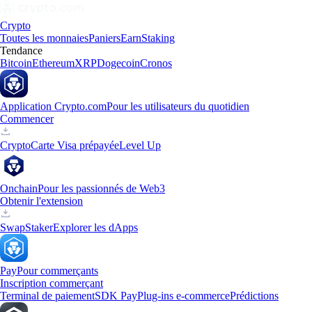
Crypto
Toutes les monnaies
Paniers
Earn
Staking
Tendance
Bitcoin
Ethereum
XRP
Dogecoin
Cronos
Application Crypto.com
Pour les utilisateurs du quotidien
Commencer
Crypto
Carte Visa prépayée
Level Up
Onchain
Pour les passionnés de Web3
Obtenir l'extension
Swap
Staker
Explorer les dApps
Pay
Pour commerçants
Inscription commerçant
Terminal de paiement
SDK Pay
Plug-ins e-commerce
Prédictions