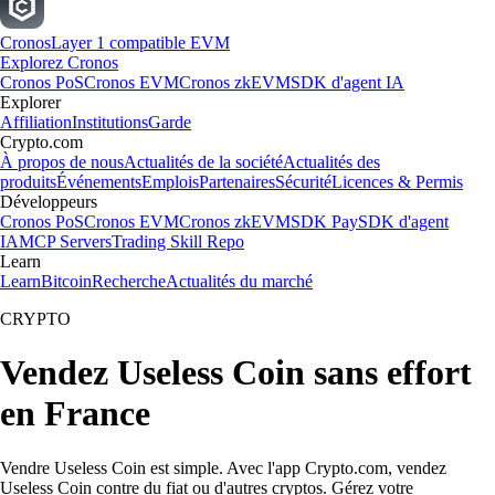
Cronos
Layer 1 compatible EVM
Explorez Cronos
Cronos PoS
Cronos EVM
Cronos zkEVM
SDK d'agent IA
Explorer
Affiliation
Institutions
Garde
Crypto.com
À propos de nous
Actualités de la société
Actualités des
produits
Événements
Emplois
Partenaires
Sécurité
Licences & Permis
Développeurs
Cronos PoS
Cronos EVM
Cronos zkEVM
SDK Pay
SDK d'agent
IA
MCP Servers
Trading Skill Repo
Learn
Learn
Bitcoin
Recherche
Actualités du marché
CRYPTO
Vendez Useless Coin sans effort
en France
Vendre Useless Coin est simple. Avec l'app Crypto.com, vendez
Useless Coin contre du fiat ou d'autres cryptos. Gérez votre