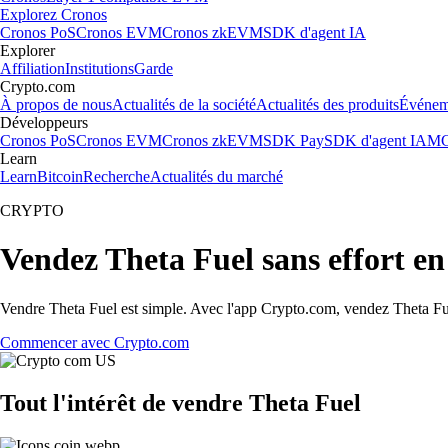
Explorez Cronos
Cronos PoS
Cronos EVM
Cronos zkEVM
SDK d'agent IA
Explorer
Affiliation
Institutions
Garde
Crypto.com
À propos de nous
Actualités de la société
Actualités des produits
Événem
Développeurs
Cronos PoS
Cronos EVM
Cronos zkEVM
SDK Pay
SDK d'agent IA
MC
Learn
Learn
Bitcoin
Recherche
Actualités du marché
CRYPTO
Vendez Theta Fuel sans effort e
Vendre Theta Fuel est simple. Avec l'app Crypto.com, vendez Theta Fuel 
Commencer avec Crypto.com
Tout l'intérêt de vendre Theta Fuel