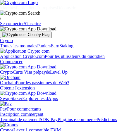
Marchés
Particuliers
Entreprises
Découvrir
/
Se connecter
S'inscrire
Crypto
Toutes les monnaies
Paniers
Earn
Staking
Application Crypto.com
Pour les utilisateurs du quotidien
Commencer
Crypto
Carte Visa prépayée
Level Up
Onchain
Pour les passionnés de Web3
Obtenir l'extension
Swap
Staker
Explorer les dApps
Pay
Pour commerçants
Inscription commerçant
Terminal de paiement
SDK Pay
Plug-ins e-commerce
Prédictions
Cronos
Layer 1 compatible EVM