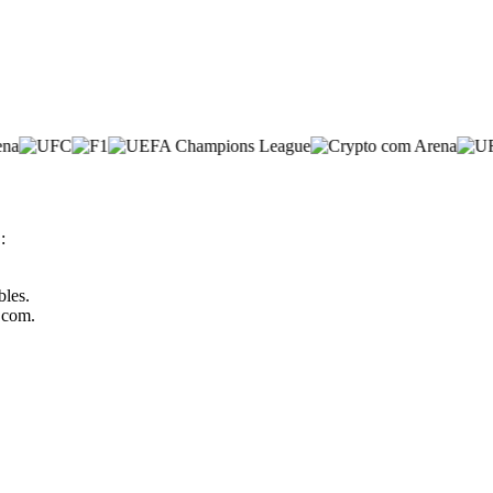
:
bles.
o.com.