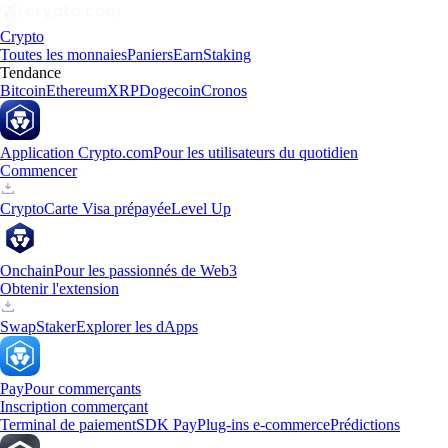
Crypto
Toutes les monnaies
Paniers
Earn
Staking
Tendance
Bitcoin
Ethereum
XRP
Dogecoin
Cronos
Application Crypto.com
Pour les utilisateurs du quotidien
Commencer
Crypto
Carte Visa prépayée
Level Up
Onchain
Pour les passionnés de Web3
Obtenir l'extension
Swap
Staker
Explorer les dApps
Pay
Pour commerçants
Inscription commerçant
Terminal de paiement
SDK Pay
Plug-ins e-commerce
Prédictions