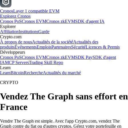
Cronos
Layer 1 compatible EVM
Explorez Cronos
Cronos PoS
Cronos EVM
Cronos zkEVM
SDK d'agent IA
Explorer
Affiliation
Institutions
Garde
Crypto.com
À propos de nous
Actualités de la société
Actualités des
produits
Événements
Emplois
Partenaires
Sécurité
Licences & Permis
Développeurs
Cronos PoS
Cronos EVM
Cronos zkEVM
SDK Pay
SDK d'agent
IA
MCP Servers
Trading Skill Repo
Learn
Learn
Bitcoin
Recherche
Actualités du marché
CRYPTO
Vendez The Graph sans effort en
France
Vendre The Graph est simple. Avec l'app Crypto.com, vendez The
Graph contre du fiat ou d'autres cryptos. Gérez votre portefeuille en