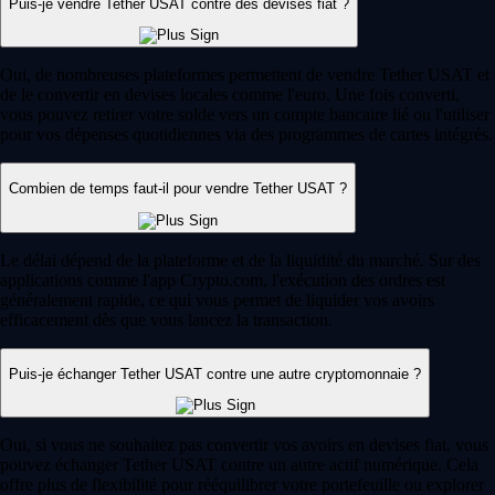
Puis-je vendre Tether USAT contre des devises fiat ?
Oui, de nombreuses plateformes permettent de vendre Tether USAT et
de le convertir en devises locales comme l'euro. Une fois converti,
vous pouvez retirer votre solde vers un compte bancaire lié ou l'utiliser
pour vos dépenses quotidiennes via des programmes de cartes intégrés.
Combien de temps faut-il pour vendre Tether USAT ?
Le délai dépend de la plateforme et de la liquidité du marché. Sur des
applications comme l'app Crypto.com, l'exécution des ordres est
généralement rapide, ce qui vous permet de liquider vos avoirs
efficacement dès que vous lancez la transaction.
Puis-je échanger Tether USAT contre une autre cryptomonnaie ?
Oui, si vous ne souhaitez pas convertir vos avoirs en devises fiat, vous
pouvez échanger Tether USAT contre un autre actif numérique. Cela
offre plus de flexibilité pour rééquilibrer votre portefeuille ou explorer