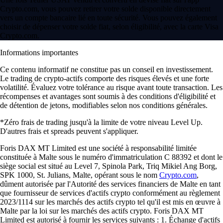
Crypto.com, vous pouvez retirer votre solde disponible directement
vers un compte bancaire lié en toute sécurité. Vous pouvez également
choisir de dépenser votre solde fiat, selon éligibilité, avec la carte Visa
Crypto.com.
Informations importantes
Ce contenu informatif ne constitue pas un conseil en investissement.
Le trading de crypto-actifs comporte des risques élevés et une forte
volatilité. Évaluez votre tolérance au risque avant toute transaction. Les
récompenses et avantages sont soumis à des conditions d'éligibilité et
de détention de jetons, modifiables selon nos conditions générales.
*Zéro frais de trading jusqu'à la limite de votre niveau Level Up.
D'autres frais et spreads peuvent s'appliquer.
Foris DAX MT Limited est une société à responsabilité limitée
constituée à Malte sous le numéro d'immatriculation C 88392 et dont le
siège social est situé au Level 7, Spinola Park, Triq Mikiel Ang Borg,
SPK 1000, St. Julians, Malte, opérant sous le nom
Crypto.com
,
dûment autorisée par l'Autorité des services financiers de Malte en tant
que fournisseur de services d'actifs crypto conformément au règlement
2023/1114 sur les marchés des actifs crypto tel qu'il est mis en œuvre à
Malte par la loi sur les marchés des actifs crypto. Foris DAX MT
Limited est autorisé à fournir les services suivants : 1. Échange d'actifs