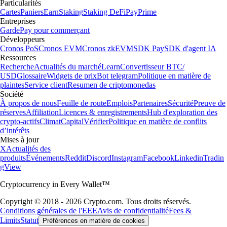
Particularités
Cartes
Paniers
Earn
Staking
Staking DeFi
Pay
Prime
Entreprises
Garde
Pay pour commerçant
Développeurs
Cronos PoS
Cronos EVM
Cronos zkEVM
SDK Pay
SDK d'agent IA
Ressources
Recherche
Actualités du marché
Learn
Convertisseur BTC/
USD
Glossaire
Widgets de prix
Bot telegram
Politique en matière de
plaintes
Service client
Resumen de criptomonedas
Société
À propos de nous
Feuille de route
Emplois
Partenaires
Sécurité
Preuve de
réserves
Affiliation
Licences & enregistrements
Hub d'exploration des
crypto-actifs
Climat
Capital
Vérifier
Politique en matière de conflits
d’intérêts
Mises à jour
X
Actualités des
produits
Événements
Reddit
Discord
Instagram
Facebook
Linkedin
Tradin
gView
Cryptocurrency in Every Wallet™
Copyright © 2018 - 2026 Crypto.com. Tous droits réservés.
Conditions générales de l'EEE
Avis de confidentialité
Fees &
Limits
Statut
Préférences en matière de cookies