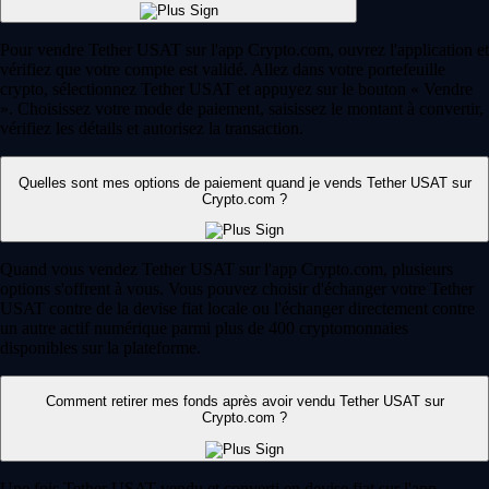
Pour vendre Tether USAT sur l'app Crypto.com, ouvrez l'application et
vérifiez que votre compte est validé. Allez dans votre portefeuille
crypto, sélectionnez Tether USAT et appuyez sur le bouton « Vendre
». Choisissez votre mode de paiement, saisissez le montant à convertir,
vérifiez les détails et autorisez la transaction.
Quelles sont mes options de paiement quand je vends Tether USAT sur
Crypto.com ?
Quand vous vendez Tether USAT sur l'app Crypto.com, plusieurs
options s'offrent à vous. Vous pouvez choisir d'échanger votre Tether
USAT contre de la devise fiat locale ou l'échanger directement contre
un autre actif numérique parmi plus de 400 cryptomonnaies
disponibles sur la plateforme.
Comment retirer mes fonds après avoir vendu Tether USAT sur
Crypto.com ?
Une fois Tether USAT vendu et converti en devise fiat sur l'app