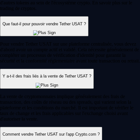
d'autres tokens au sein de l'écosystème crypto. En savoir plus sur le
trading de cryptos.
Que faut-il pour pouvoir vendre Tether USAT ?
Pour vendre Tether USAT sur une plateforme centralisée, vous devez
d'abord avoir un compte actif et validé. Cela nécessite généralement de
compléter un processus de vérification d'identité pour garantir la
sécurité et la conformité réglementaire avant toute transaction ou retrait.
Y a-t-il des frais liés à la vente de Tether USAT ?
La vente de cryptomonnaies implique généralement des frais de
transaction, des coûts de réseau ou des spreads, qui varient selon la
plateforme et les conditions du marché. Il est important de vérifier le
taux de change et les frais applicables sur l'exchange choisi avant
d'autoriser la vente.
Comment vendre Tether USAT sur l'app Crypto.com ?