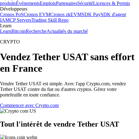
produits
Événements
Emplois
Partenaires
Sécurité
Licences & Permis
Développeurs
Cronos PoS
Cronos EVM
Cronos zkEVM
SDK Pay
SDK d'agent
IA
MCP Servers
Trading Skill Repo
Learn
Learn
Bitcoin
Recherche
Actualités du marché
CRYPTO
Vendez Tether USAT sans effort
en France
Vendre Tether USAT est simple. Avec l'app Crypto.com, vendez
Tether USAT contre du fiat ou d'autres cryptos. Gérez votre
portefeuille en toute confiance.
Commencer avec Crypto.com
Tout l'intérêt de vendre Tether USAT