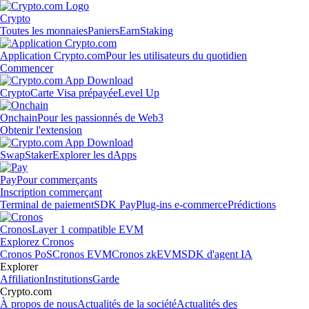
Crypto
Toutes les monnaies
Paniers
Earn
Staking
Application Crypto.com
Pour les utilisateurs du quotidien
Commencer
Crypto
Carte Visa prépayée
Level Up
Onchain
Pour les passionnés de Web3
Obtenir l'extension
Swap
Staker
Explorer les dApps
Pay
Pour commerçants
Inscription commerçant
Terminal de paiement
SDK Pay
Plug-ins e-commerce
Prédictions
Cronos
Layer 1 compatible EVM
Explorez Cronos
Cronos PoS
Cronos EVM
Cronos zkEVM
SDK d'agent IA
Explorer
Affiliation
Institutions
Garde
Crypto.com
À propos de nous
Actualités de la société
Actualités des