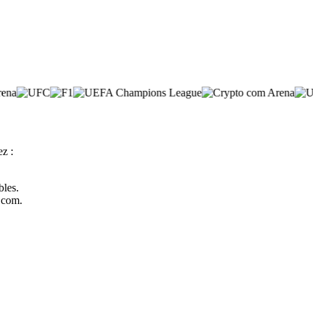
ez :
bles.
o.com.