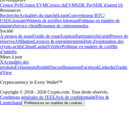
Cronos PoS
Cronos EVM
Cronos zkEVM
SDK Pay
SDK d'agent IA
Ressources
Recherche
Actualités du marché
Learn
Convertisseur BTC/
USD
Glossaire
Widgets de prix
Bot telegram
Politique en matière de
plaintes
Service client
Resumen de criptomonedas
Société
À propos de nous
Feuille de route
Emplois
Partenaires
Sécurité
Preuve de
réserves
Affiliation
Licences & enregistrements
Hub d'exploration des
crypto-actifs
Climat
Capital
Vérifier
Politique en matière de conflits
d’intérêts
Mises à jour
X
Actualités des
produits
Événements
Reddit
Discord
Instagram
Facebook
Linkedin
Tradin
gView
Cryptocurrency in Every Wallet™
Copyright © 2018 - 2026 Crypto.com. Tous droits réservés.
Conditions générales de l'EEE
Avis de confidentialité
Fees &
Limits
Statut
Préférences en matière de cookies