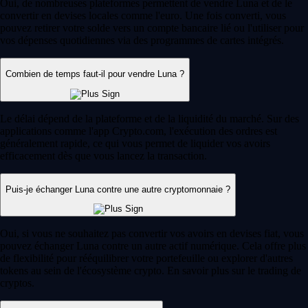
Oui, de nombreuses plateformes permettent de vendre Luna et de le
convertir en devises locales comme l'euro. Une fois converti, vous
pouvez retirer votre solde vers un compte bancaire lié ou l'utiliser pour
vos dépenses quotidiennes via des programmes de cartes intégrés.
Combien de temps faut-il pour vendre Luna ?
Le délai dépend de la plateforme et de la liquidité du marché. Sur des
applications comme l'app Crypto.com, l'exécution des ordres est
généralement rapide, ce qui vous permet de liquider vos avoirs
efficacement dès que vous lancez la transaction.
Puis-je échanger Luna contre une autre cryptomonnaie ?
Oui, si vous ne souhaitez pas convertir vos avoirs en devises fiat, vous
pouvez échanger Luna contre un autre actif numérique. Cela offre plus
de flexibilité pour rééquilibrer votre portefeuille ou explorer d'autres
tokens au sein de l'écosystème crypto. En savoir plus sur le trading de
cryptos.