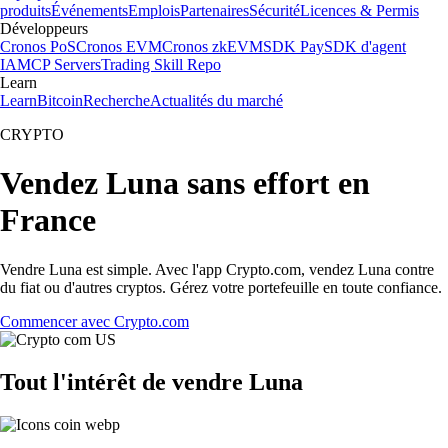
produits
Événements
Emplois
Partenaires
Sécurité
Licences & Permis
Développeurs
Cronos PoS
Cronos EVM
Cronos zkEVM
SDK Pay
SDK d'agent
IA
MCP Servers
Trading Skill Repo
Learn
Learn
Bitcoin
Recherche
Actualités du marché
CRYPTO
Vendez Luna sans effort en
France
Vendre Luna est simple. Avec l'app Crypto.com, vendez Luna contre
du fiat ou d'autres cryptos. Gérez votre portefeuille en toute confiance.
Commencer avec Crypto.com
Tout l'intérêt de vendre Luna