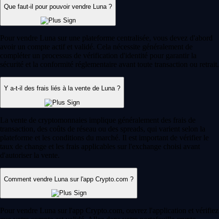
Que faut-il pour pouvoir vendre Luna ?
Pour vendre Luna sur une plateforme centralisée, vous devez d'abord
avoir un compte actif et validé. Cela nécessite généralement de
compléter un processus de vérification d'identité pour garantir la
sécurité et la conformité réglementaire avant toute transaction ou retrait.
Y a-t-il des frais liés à la vente de Luna ?
La vente de cryptomonnaies implique généralement des frais de
transaction, des coûts de réseau ou des spreads, qui varient selon la
plateforme et les conditions du marché. Il est important de vérifier le
taux de change et les frais applicables sur l'exchange choisi avant
d'autoriser la vente.
Comment vendre Luna sur l'app Crypto.com ?
Pour vendre Luna sur l'app Crypto.com, ouvrez l'application et vérifiez