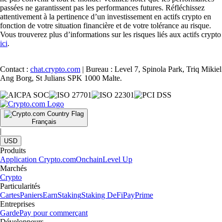
passées ne garantissent pas les performances futures. Réfléchissez
attentivement à la pertinence d’un investissement en actifs crypto en
fonction de votre situation financière et de votre tolérance au risque.
Vous trouverez plus d’informations sur les risques liés aux actifs crypto
ici
.
Contact :
chat.crypto.com
| Bureau : Level 7, Spinola Park, Triq Mikiel
Ang Borg, St Julians SPK 1000 Malte.
Français
|
USD
Produits
Application Crypto.com
Onchain
Level Up
Marchés
Crypto
Particularités
Cartes
Paniers
Earn
Staking
Staking DeFi
Pay
Prime
Entreprises
Garde
Pay pour commerçant
Développeurs