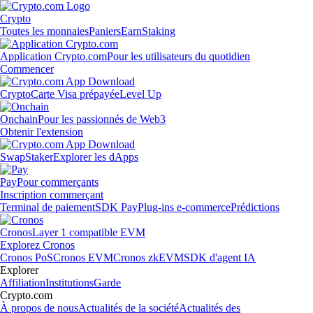
Crypto
Toutes les monnaies
Paniers
Earn
Staking
Application Crypto.com
Pour les utilisateurs du quotidien
Commencer
Crypto
Carte Visa prépayée
Level Up
Onchain
Pour les passionnés de Web3
Obtenir l'extension
Swap
Staker
Explorer les dApps
Pay
Pour commerçants
Inscription commerçant
Terminal de paiement
SDK Pay
Plug-ins e-commerce
Prédictions
Cronos
Layer 1 compatible EVM
Explorez Cronos
Cronos PoS
Cronos EVM
Cronos zkEVM
SDK d'agent IA
Explorer
Affiliation
Institutions
Garde
Crypto.com
À propos de nous
Actualités de la société
Actualités des