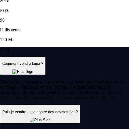
2016
Pays
90
Utilisateurs
150 M
FAQ
Comment vendre Luna ?
Vendre Luna consiste à convertir vos actifs via une plateforme ou un
exchange. Allez dans votre portefeuille, sélectionnez l'actif et
choisissez votre mode de paiement. L'app Crypto.com propose une
interface intuitive pour gérer ces conversions en toute simplicité.
Puis-je vendre Luna contre des devises fiat ?