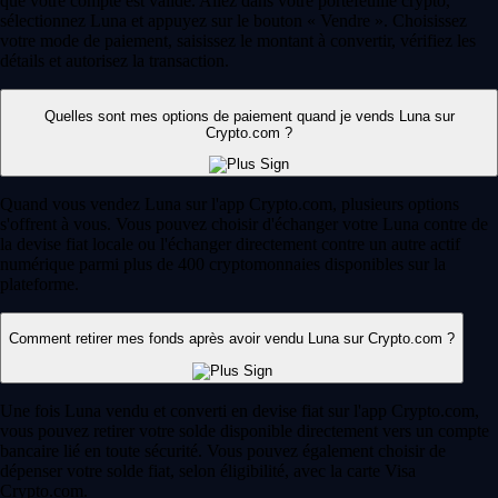
que votre compte est validé. Allez dans votre portefeuille crypto,
sélectionnez Luna et appuyez sur le bouton « Vendre ». Choisissez
votre mode de paiement, saisissez le montant à convertir, vérifiez les
détails et autorisez la transaction.
Quelles sont mes options de paiement quand je vends Luna sur
Crypto.com ?
Quand vous vendez Luna sur l'app Crypto.com, plusieurs options
s'offrent à vous. Vous pouvez choisir d'échanger votre Luna contre de
la devise fiat locale ou l'échanger directement contre un autre actif
numérique parmi plus de 400 cryptomonnaies disponibles sur la
plateforme.
Comment retirer mes fonds après avoir vendu Luna sur Crypto.com ?
Une fois Luna vendu et converti en devise fiat sur l'app Crypto.com,
vous pouvez retirer votre solde disponible directement vers un compte
bancaire lié en toute sécurité. Vous pouvez également choisir de
dépenser votre solde fiat, selon éligibilité, avec la carte Visa
Crypto.com.