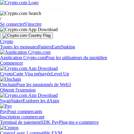
Marchés
Particuliers
Entreprises
Découvrir
/
Se connecter
S'inscrire
Crypto
Toutes les monnaies
Paniers
Earn
Staking
Application Crypto.com
Pour les utilisateurs du quotidien
Commencer
Crypto
Carte Visa prépayée
Level Up
Onchain
Pour les passionnés de Web3
Obtenir l'extension
Swap
Staker
Explorer les dApps
Pay
Pour commerçants
Inscription commerçant
Terminal de paiement
SDK Pay
Plug-ins e-commerce
Cronos
Layer 1 compatible EVM