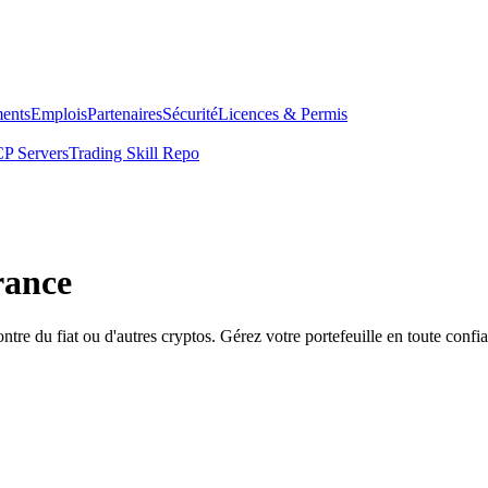
ents
Emplois
Partenaires
Sécurité
Licences & Permis
P Servers
Trading Skill Repo
rance
re du fiat ou d'autres cryptos. Gérez votre portefeuille en toute confi