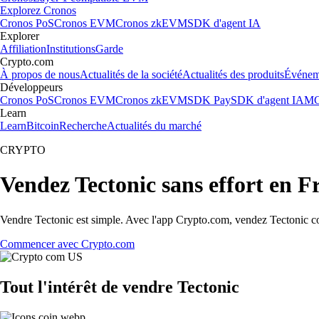
Explorez Cronos
Cronos PoS
Cronos EVM
Cronos zkEVM
SDK d'agent IA
Explorer
Affiliation
Institutions
Garde
Crypto.com
À propos de nous
Actualités de la société
Actualités des produits
Événem
Développeurs
Cronos PoS
Cronos EVM
Cronos zkEVM
SDK Pay
SDK d'agent IA
MC
Learn
Learn
Bitcoin
Recherche
Actualités du marché
CRYPTO
Vendez Tectonic sans effort en F
Vendre Tectonic est simple. Avec l'app Crypto.com, vendez Tectonic cont
Commencer avec Crypto.com
Tout l'intérêt de vendre Tectonic