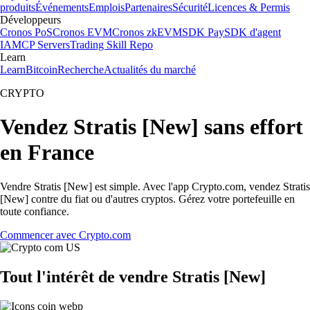
produits
Événements
Emplois
Partenaires
Sécurité
Licences & Permis
Développeurs
Cronos PoS
Cronos EVM
Cronos zkEVM
SDK Pay
SDK d'agent
IA
MCP Servers
Trading Skill Repo
Learn
Learn
Bitcoin
Recherche
Actualités du marché
CRYPTO
Vendez Stratis [New] sans effort
en France
Vendre Stratis [New] est simple. Avec l'app Crypto.com, vendez Stratis
[New] contre du fiat ou d'autres cryptos. Gérez votre portefeuille en
toute confiance.
Commencer avec Crypto.com
Tout l'intérêt de vendre Stratis [New]