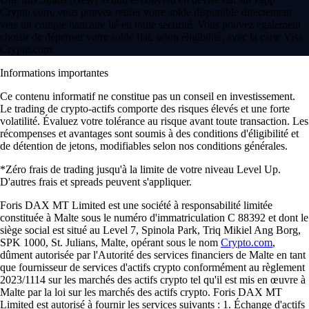
Crypto.com, vous pouvez retirer votre solde disponible directement
vers un compte bancaire lié en toute sécurité. Vous pouvez également
choisir de dépenser votre solde fiat, selon éligibilité, avec la carte Visa
Crypto.com.
Informations importantes
Ce contenu informatif ne constitue pas un conseil en investissement.
Le trading de crypto-actifs comporte des risques élevés et une forte
volatilité. Évaluez votre tolérance au risque avant toute transaction. Les
récompenses et avantages sont soumis à des conditions d'éligibilité et
de détention de jetons, modifiables selon nos conditions générales.
*Zéro frais de trading jusqu'à la limite de votre niveau Level Up.
D'autres frais et spreads peuvent s'appliquer.
Foris DAX MT Limited est une société à responsabilité limitée
constituée à Malte sous le numéro d'immatriculation C 88392 et dont le
siège social est situé au Level 7, Spinola Park, Triq Mikiel Ang Borg,
SPK 1000, St. Julians, Malte, opérant sous le nom
Crypto.com
,
dûment autorisée par l'Autorité des services financiers de Malte en tant
que fournisseur de services d'actifs crypto conformément au règlement
2023/1114 sur les marchés des actifs crypto tel qu'il est mis en œuvre à
Malte par la loi sur les marchés des actifs crypto. Foris DAX MT
Limited est autorisé à fournir les services suivants : 1. Échange d'actifs