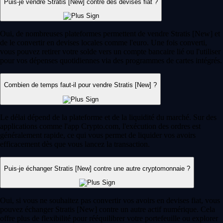
Puis-je vendre Stratis [New] contre des devises fiat ?
Oui, de nombreuses plateformes permettent de vendre Stratis [New] et
de le convertir en devises locales comme l'euro. Une fois converti,
vous pouvez retirer votre solde vers un compte bancaire lié ou l'utiliser
pour vos dépenses quotidiennes via des programmes de cartes intégrés.
Combien de temps faut-il pour vendre Stratis [New] ?
Le délai dépend de la plateforme et de la liquidité du marché. Sur des
applications comme l'app Crypto.com, l'exécution des ordres est
généralement rapide, ce qui vous permet de liquider vos avoirs
efficacement dès que vous lancez la transaction.
Puis-je échanger Stratis [New] contre une autre cryptomonnaie ?
Oui, si vous ne souhaitez pas convertir vos avoirs en devises fiat, vous
pouvez échanger Stratis [New] contre un autre actif numérique. Cela
offre plus de flexibilité pour rééquilibrer votre portefeuille ou explorer