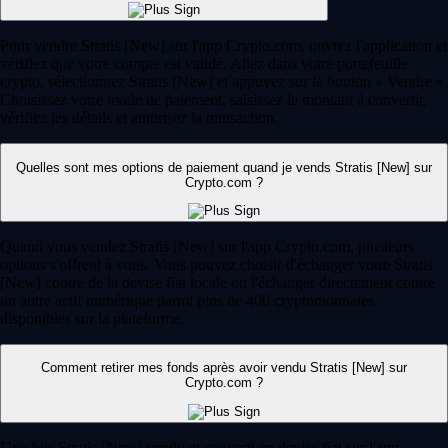
Pour vendre Stratis [New] sur l'app Crypto.com, ouvrez l'application et
vérifiez que votre compte est validé. Allez dans votre portefeuille
crypto, sélectionnez Stratis [New] et appuyez sur le bouton « Vendre ».
Choisissez votre mode de paiement, saisissez le montant à convertir,
vérifiez les détails et autorisez la transaction.
Quelles sont mes options de paiement quand je vends Stratis [New] sur
Crypto.com ?
Quand vous vendez Stratis [New] sur l'app Crypto.com, plusieurs
options s'offrent à vous. Vous pouvez choisir d'échanger votre Stratis
[New] contre de la devise fiat locale ou l'échanger directement contre
un autre actif numérique parmi plus de 400 cryptomonnaies
disponibles sur la plateforme.
Comment retirer mes fonds après avoir vendu Stratis [New] sur
Crypto.com ?
Une fois Stratis [New] vendu et converti en devise fiat sur l'app