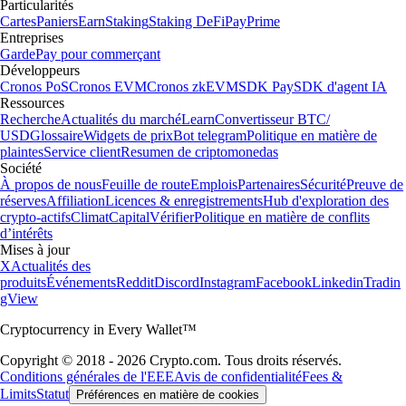
Particularités
Cartes
Paniers
Earn
Staking
Staking DeFi
Pay
Prime
Entreprises
Garde
Pay pour commerçant
Développeurs
Cronos PoS
Cronos EVM
Cronos zkEVM
SDK Pay
SDK d'agent IA
Ressources
Recherche
Actualités du marché
Learn
Convertisseur BTC/
USD
Glossaire
Widgets de prix
Bot telegram
Politique en matière de
plaintes
Service client
Resumen de criptomonedas
Société
À propos de nous
Feuille de route
Emplois
Partenaires
Sécurité
Preuve de
réserves
Affiliation
Licences & enregistrements
Hub d'exploration des
crypto-actifs
Climat
Capital
Vérifier
Politique en matière de conflits
d’intérêts
Mises à jour
X
Actualités des
produits
Événements
Reddit
Discord
Instagram
Facebook
Linkedin
Tradin
gView
Cryptocurrency in Every Wallet™
Copyright © 2018 - 2026 Crypto.com. Tous droits réservés.
Conditions générales de l'EEE
Avis de confidentialité
Fees &
Limits
Statut
Préférences en matière de cookies