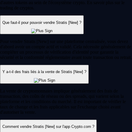
d'autres tokens au sein de l'écosystème crypto. En savoir plus sur le
trading de cryptos.
Que faut-il pour pouvoir vendre Stratis [New] ?
Pour vendre Stratis [New] sur une plateforme centralisée, vous devez
d'abord avoir un compte actif et validé. Cela nécessite généralement de
compléter un processus de vérification d'identité pour garantir la
sécurité et la conformité réglementaire avant toute transaction ou retrait.
Y a-t-il des frais liés à la vente de Stratis [New] ?
La vente de cryptomonnaies implique généralement des frais de
transaction, des coûts de réseau ou des spreads, qui varient selon la
plateforme et les conditions du marché. Il est important de vérifier le
taux de change et les frais applicables sur l'exchange choisi avant
d'autoriser la vente.
Comment vendre Stratis [New] sur l'app Crypto.com ?