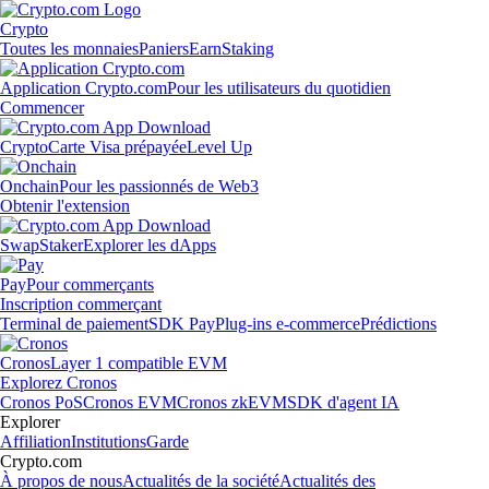
Crypto
Toutes les monnaies
Paniers
Earn
Staking
Application Crypto.com
Pour les utilisateurs du quotidien
Commencer
Crypto
Carte Visa prépayée
Level Up
Onchain
Pour les passionnés de Web3
Obtenir l'extension
Swap
Staker
Explorer les dApps
Pay
Pour commerçants
Inscription commerçant
Terminal de paiement
SDK Pay
Plug-ins e-commerce
Prédictions
Cronos
Layer 1 compatible EVM
Explorez Cronos
Cronos PoS
Cronos EVM
Cronos zkEVM
SDK d'agent IA
Explorer
Affiliation
Institutions
Garde
Crypto.com
À propos de nous
Actualités de la société
Actualités des