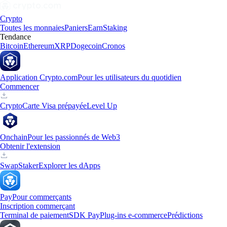
Crypto
Toutes les monnaies
Paniers
Earn
Staking
Tendance
Bitcoin
Ethereum
XRP
Dogecoin
Cronos
Application Crypto.com
Pour les utilisateurs du quotidien
Commencer
Crypto
Carte Visa prépayée
Level Up
Onchain
Pour les passionnés de Web3
Obtenir l'extension
Swap
Staker
Explorer les dApps
Pay
Pour commerçants
Inscription commerçant
Terminal de paiement
SDK Pay
Plug-ins e-commerce
Prédictions