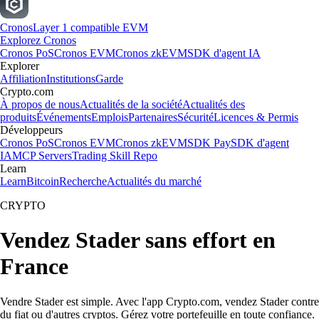
Cronos
Layer 1 compatible EVM
Explorez Cronos
Cronos PoS
Cronos EVM
Cronos zkEVM
SDK d'agent IA
Explorer
Affiliation
Institutions
Garde
Crypto.com
À propos de nous
Actualités de la société
Actualités des
produits
Événements
Emplois
Partenaires
Sécurité
Licences & Permis
Développeurs
Cronos PoS
Cronos EVM
Cronos zkEVM
SDK Pay
SDK d'agent
IA
MCP Servers
Trading Skill Repo
Learn
Learn
Bitcoin
Recherche
Actualités du marché
CRYPTO
Vendez Stader sans effort en
France
Vendre Stader est simple. Avec l'app Crypto.com, vendez Stader contre
du fiat ou d'autres cryptos. Gérez votre portefeuille en toute confiance.