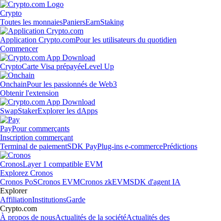
Crypto
Toutes les monnaies
Paniers
Earn
Staking
Application Crypto.com
Pour les utilisateurs du quotidien
Commencer
Crypto
Carte Visa prépayée
Level Up
Onchain
Pour les passionnés de Web3
Obtenir l'extension
Swap
Staker
Explorer les dApps
Pay
Pour commerçants
Inscription commerçant
Terminal de paiement
SDK Pay
Plug-ins e-commerce
Prédictions
Cronos
Layer 1 compatible EVM
Explorez Cronos
Cronos PoS
Cronos EVM
Cronos zkEVM
SDK d'agent IA
Explorer
Affiliation
Institutions
Garde
Crypto.com
À propos de nous
Actualités de la société
Actualités des