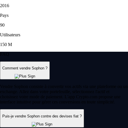
2016
Pays
90
Utilisateurs
150 M
FAQ
Comment vendre Sophon ?
Vendre Sophon consiste à convertir vos actifs via une plateforme ou un
exchange. Allez dans votre portefeuille, sélectionnez l'actif et
choisissez votre mode de paiement. L'app Crypto.com propose une
interface intuitive pour gérer ces conversions en toute simplicité.
Puis-je vendre Sophon contre des devises fiat ?