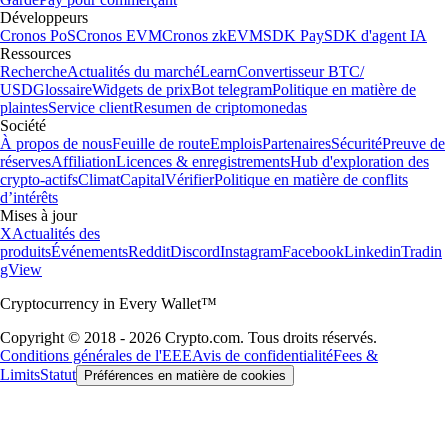
Développeurs
Cronos PoS
Cronos EVM
Cronos zkEVM
SDK Pay
SDK d'agent IA
Ressources
Recherche
Actualités du marché
Learn
Convertisseur BTC/
USD
Glossaire
Widgets de prix
Bot telegram
Politique en matière de
plaintes
Service client
Resumen de criptomonedas
Société
À propos de nous
Feuille de route
Emplois
Partenaires
Sécurité
Preuve de
réserves
Affiliation
Licences & enregistrements
Hub d'exploration des
crypto-actifs
Climat
Capital
Vérifier
Politique en matière de conflits
d’intérêts
Mises à jour
X
Actualités des
produits
Événements
Reddit
Discord
Instagram
Facebook
Linkedin
Tradin
gView
Cryptocurrency in Every Wallet™
Copyright © 2018 - 2026 Crypto.com. Tous droits réservés.
Conditions générales de l'EEE
Avis de confidentialité
Fees &
Limits
Statut
Préférences en matière de cookies