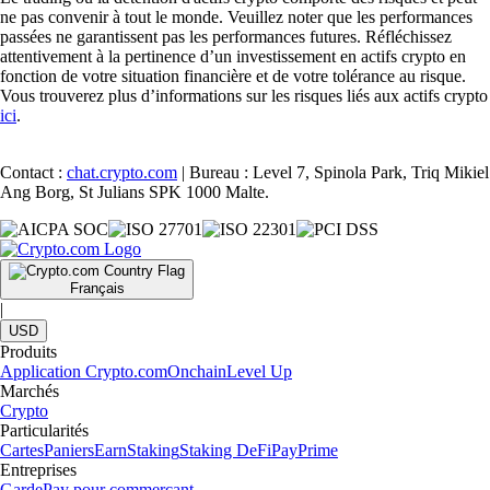
ne pas convenir à tout le monde. Veuillez noter que les performances
passées ne garantissent pas les performances futures. Réfléchissez
attentivement à la pertinence d’un investissement en actifs crypto en
fonction de votre situation financière et de votre tolérance au risque.
Vous trouverez plus d’informations sur les risques liés aux actifs crypto
ici
.
Contact :
chat.crypto.com
| Bureau : Level 7, Spinola Park, Triq Mikiel
Ang Borg, St Julians SPK 1000 Malte.
Français
|
USD
Produits
Application Crypto.com
Onchain
Level Up
Marchés
Crypto
Particularités
Cartes
Paniers
Earn
Staking
Staking DeFi
Pay
Prime
Entreprises
Garde
Pay pour commerçant