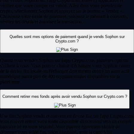
Pour vendre Sophon sur l'app Crypto.com, ouvrez l'application et
vérifiez que votre compte est validé. Allez dans votre portefeuille
crypto, sélectionnez Sophon et appuyez sur le bouton « Vendre ».
Choisissez votre mode de paiement, saisissez le montant à convertir,
vérifiez les détails et autorisez la transaction.
Quelles sont mes options de paiement quand je vends Sophon sur
Crypto.com ?
Quand vous vendez Sophon sur l'app Crypto.com, plusieurs options
s'offrent à vous. Vous pouvez choisir d'échanger votre Sophon contre
de la devise fiat locale ou l'échanger directement contre un autre actif
numérique parmi plus de 400 cryptomonnaies disponibles sur la
plateforme.
Comment retirer mes fonds après avoir vendu Sophon sur Crypto.com ?
Une fois Sophon vendu et converti en devise fiat sur l'app Crypto.com,
vous pouvez retirer votre solde disponible directement vers un compte
bancaire lié en toute sécurité. Vous pouvez également choisir de
dépenser votre solde fiat, selon éligibilité, avec la carte Visa