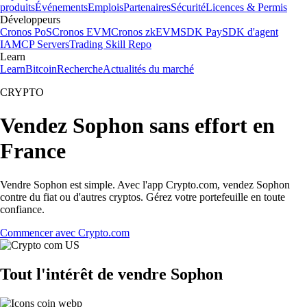
produits
Événements
Emplois
Partenaires
Sécurité
Licences & Permis
Développeurs
Cronos PoS
Cronos EVM
Cronos zkEVM
SDK Pay
SDK d'agent
IA
MCP Servers
Trading Skill Repo
Learn
Learn
Bitcoin
Recherche
Actualités du marché
CRYPTO
Vendez Sophon sans effort en
France
Vendre Sophon est simple. Avec l'app Crypto.com, vendez Sophon
contre du fiat ou d'autres cryptos. Gérez votre portefeuille en toute
confiance.
Commencer avec Crypto.com
Tout l'intérêt de vendre Sophon