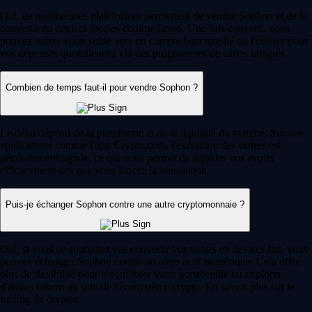
Oui, de nombreuses plateformes permettent de vendre Sophon et de le
convertir en devises locales comme l'euro. Une fois converti, vous
pouvez retirer votre solde vers un compte bancaire lié ou l'utiliser pour
vos dépenses quotidiennes via des programmes de cartes intégrés.
Combien de temps faut-il pour vendre Sophon ?
Le délai dépend de la plateforme et de la liquidité du marché. Sur des
applications comme l'app Crypto.com, l'exécution des ordres est
généralement rapide, ce qui vous permet de liquider vos avoirs
efficacement dès que vous lancez la transaction.
Puis-je échanger Sophon contre une autre cryptomonnaie ?
Oui, si vous ne souhaitez pas convertir vos avoirs en devises fiat, vous
pouvez échanger Sophon contre un autre actif numérique. Cela offre
plus de flexibilité pour rééquilibrer votre portefeuille ou explorer
d'autres tokens au sein de l'écosystème crypto. En savoir plus sur le
trading de cryptos.