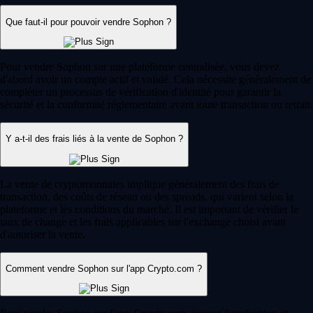
Que faut-il pour pouvoir vendre Sophon ?
Pour vendre Sophon sur une plateforme centralisée, vous devez
d'abord avoir un compte actif et validé. Cela nécessite généralement de
compléter un processus de vérification d'identité pour garantir la
sécurité et la conformité réglementaire avant toute transaction ou retrait.
Y a-t-il des frais liés à la vente de Sophon ?
La vente de cryptomonnaies implique généralement des frais de
transaction, des coûts de réseau ou des spreads, qui varient selon la
plateforme et les conditions du marché. Il est important de vérifier le
taux de change et les frais applicables sur l'exchange choisi avant
d'autoriser la vente.
Comment vendre Sophon sur l'app Crypto.com ?