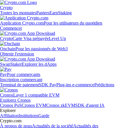
Crypto
Toutes les monnaies
Paniers
Earn
Staking
Application Crypto.com
Pour les utilisateurs du quotidien
Commencer
Crypto
Carte Visa prépayée
Level Up
Onchain
Pour les passionnés de Web3
Obtenir l'extension
Swap
Staker
Explorer les dApps
Pay
Pour commerçants
Inscription commerçant
Terminal de paiement
SDK Pay
Plug-ins e-commerce
Prédictions
Cronos
Layer 1 compatible EVM
Explorez Cronos
Cronos PoS
Cronos EVM
Cronos zkEVM
SDK d'agent IA
Explorer
Affiliation
Institutions
Garde
Crypto.com
À propos de nous
Actualités de la société
Actualités des