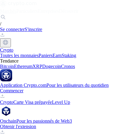
Marchés
Particuliers
Entreprises
Découvrir
/
Se connecter
S'inscrire
Crypto
Toutes les monnaies
Paniers
Earn
Staking
Tendance
Bitcoin
Ethereum
XRP
Dogecoin
Cronos
Application Crypto.com
Pour les utilisateurs du quotidien
Commencer
Crypto
Carte Visa prépayée
Level Up
Onchain
Pour les passionnés de Web3
Obtenir l'extension