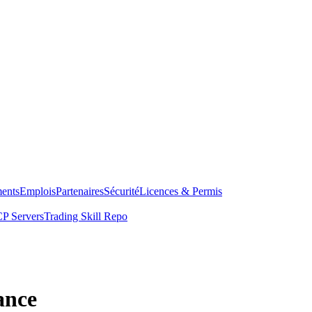
ents
Emplois
Partenaires
Sécurité
Licences & Permis
P Servers
Trading Skill Repo
ance