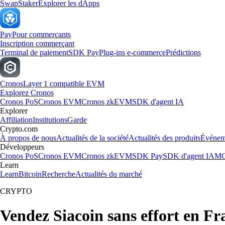
Swap
Staker
Explorer les dApps
Pay
Pour commerçants
Inscription commerçant
Terminal de paiement
SDK Pay
Plug-ins e-commerce
Prédictions
Cronos
Layer 1 compatible EVM
Explorez Cronos
Cronos PoS
Cronos EVM
Cronos zkEVM
SDK d'agent IA
Explorer
Affiliation
Institutions
Garde
Crypto.com
À propos de nous
Actualités de la société
Actualités des produits
Événem
Développeurs
Cronos PoS
Cronos EVM
Cronos zkEVM
SDK Pay
SDK d'agent IA
MC
Learn
Learn
Bitcoin
Recherche
Actualités du marché
CRYPTO
Vendez Siacoin sans effort en Fr