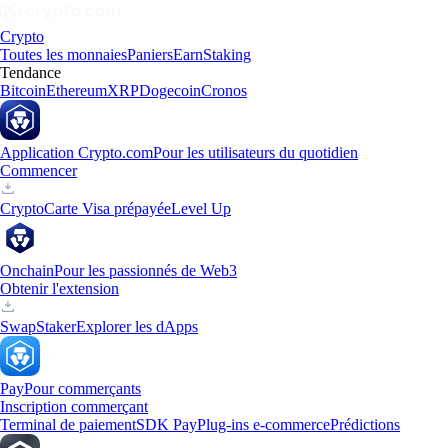
Crypto
Toutes les monnaies
Paniers
Earn
Staking
Tendance
Bitcoin
Ethereum
XRP
Dogecoin
Cronos
Application Crypto.com
Pour les utilisateurs du quotidien
Commencer
Crypto
Carte Visa prépayée
Level Up
Onchain
Pour les passionnés de Web3
Obtenir l'extension
Swap
Staker
Explorer les dApps
Pay
Pour commerçants
Inscription commerçant
Terminal de paiement
SDK Pay
Plug-ins e-commerce
Prédictions