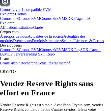
Cronos
Layer 1 compatible EVM
Explorez Cronos
Cronos PoS
Cronos EVM
Cronos zkEVM
SDK d'agent IA
Explorer
Affiliation
Institutions
Garde
Crypto.com
À propos de nous
Actualités de la société
Actualités des
produits
Événements
Emplois
Partenaires
Sécurité
Licences & Permis
Développeurs
Cronos PoS
Cronos EVM
Cronos zkEVM
SDK Pay
SDK d'agent
IA
MCP Servers
Trading Skill Repo
Learn
Learn
Bitcoin
Recherche
Actualités du marché
CRYPTO
Vendez Reserve Rights sans
effort en France
Vendre Reserve Rights est simple. Avec l'app Crypto.com, vendez
Reserve Rights contre du fiat ou d'autres cryptos. Gérez votre