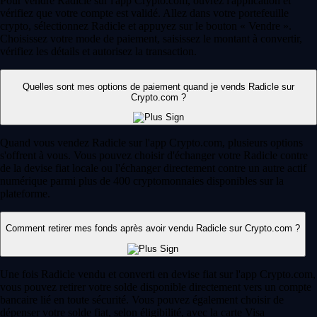
Pour vendre Radicle sur l'app Crypto.com, ouvrez l'application et
vérifiez que votre compte est validé. Allez dans votre portefeuille
crypto, sélectionnez Radicle et appuyez sur le bouton « Vendre ».
Choisissez votre mode de paiement, saisissez le montant à convertir,
vérifiez les détails et autorisez la transaction.
Quelles sont mes options de paiement quand je vends Radicle sur
Crypto.com ?
Quand vous vendez Radicle sur l'app Crypto.com, plusieurs options
s'offrent à vous. Vous pouvez choisir d'échanger votre Radicle contre
de la devise fiat locale ou l'échanger directement contre un autre actif
numérique parmi plus de 400 cryptomonnaies disponibles sur la
plateforme.
Comment retirer mes fonds après avoir vendu Radicle sur Crypto.com ?
Une fois Radicle vendu et converti en devise fiat sur l'app Crypto.com,
vous pouvez retirer votre solde disponible directement vers un compte
bancaire lié en toute sécurité. Vous pouvez également choisir de
dépenser votre solde fiat, selon éligibilité, avec la carte Visa