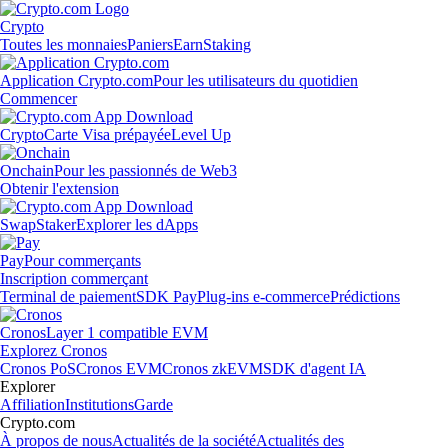
Crypto
Toutes les monnaies
Paniers
Earn
Staking
Application Crypto.com
Pour les utilisateurs du quotidien
Commencer
Crypto
Carte Visa prépayée
Level Up
Onchain
Pour les passionnés de Web3
Obtenir l'extension
Swap
Staker
Explorer les dApps
Pay
Pour commerçants
Inscription commerçant
Terminal de paiement
SDK Pay
Plug-ins e-commerce
Prédictions
Cronos
Layer 1 compatible EVM
Explorez Cronos
Cronos PoS
Cronos EVM
Cronos zkEVM
SDK d'agent IA
Explorer
Affiliation
Institutions
Garde
Crypto.com
À propos de nous
Actualités de la société
Actualités des