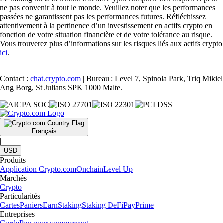
ne pas convenir à tout le monde. Veuillez noter que les performances
passées ne garantissent pas les performances futures. Réfléchissez
attentivement à la pertinence d’un investissement en actifs crypto en
fonction de votre situation financière et de votre tolérance au risque.
Vous trouverez plus d’informations sur les risques liés aux actifs crypto
ici
.
Contact :
chat.crypto.com
| Bureau : Level 7, Spinola Park, Triq Mikiel
Ang Borg, St Julians SPK 1000 Malte.
Français
|
USD
Produits
Application Crypto.com
Onchain
Level Up
Marchés
Crypto
Particularités
Cartes
Paniers
Earn
Staking
Staking DeFi
Pay
Prime
Entreprises
Garde
Pay pour commerçant