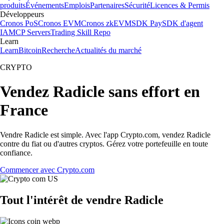
produits
Événements
Emplois
Partenaires
Sécurité
Licences & Permis
Développeurs
Cronos PoS
Cronos EVM
Cronos zkEVM
SDK Pay
SDK d'agent
IA
MCP Servers
Trading Skill Repo
Learn
Learn
Bitcoin
Recherche
Actualités du marché
CRYPTO
Vendez Radicle sans effort en
France
Vendre Radicle est simple. Avec l'app Crypto.com, vendez Radicle
contre du fiat ou d'autres cryptos. Gérez votre portefeuille en toute
confiance.
Commencer avec Crypto.com
Tout l'intérêt de vendre Radicle