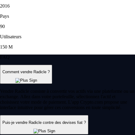
2016
Pays
90
Utilisateurs
150 M
FAQ
Comment vendre Radicle ?
Vendre Radicle consiste à convertir vos actifs via une plateforme ou un
exchange. Allez dans votre portefeuille, sélectionnez l'actif et
choisissez votre mode de paiement. L'app Crypto.com propose une
interface intuitive pour gérer ces conversions en toute simplicité.
Puis-je vendre Radicle contre des devises fiat ?