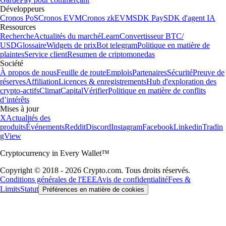
Développeurs
Cronos PoS
Cronos EVM
Cronos zkEVM
SDK Pay
SDK d'agent IA
Ressources
Recherche
Actualités du marché
Learn
Convertisseur BTC/
USD
Glossaire
Widgets de prix
Bot telegram
Politique en matière de
plaintes
Service client
Resumen de criptomonedas
Société
À propos de nous
Feuille de route
Emplois
Partenaires
Sécurité
Preuve de
réserves
Affiliation
Licences & enregistrements
Hub d'exploration des
crypto-actifs
Climat
Capital
Vérifier
Politique en matière de conflits
d’intérêts
Mises à jour
X
Actualités des
produits
Événements
Reddit
Discord
Instagram
Facebook
Linkedin
Tradin
gView
Cryptocurrency in Every Wallet™
Copyright © 2018 - 2026 Crypto.com. Tous droits réservés.
Conditions générales de l'EEE
Avis de confidentialité
Fees &
Limits
Statut
Préférences en matière de cookies