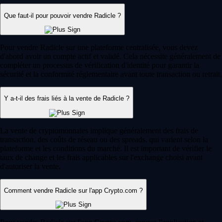
Que faut-il pour pouvoir vendre Radicle ?
Pour vendre Radicle sur une plateforme centralisée, vous devez
d'abord avoir un compte actif et validé. Cela nécessite généralement de
compléter un processus de vérification d'identité pour garantir la
sécurité et la conformité réglementaire avant toute transaction ou retrait.
Y a-t-il des frais liés à la vente de Radicle ?
La vente de cryptomonnaies implique généralement des frais de
transaction, des coûts de réseau ou des spreads, qui varient selon la
plateforme et les conditions du marché. Il est important de vérifier le
taux de change et les frais applicables sur l'exchange choisi avant
d'autoriser la vente.
Comment vendre Radicle sur l'app Crypto.com ?