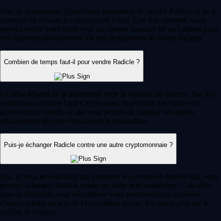
Oui, de nombreuses plateformes permettent de vendre Radicle et de le
convertir en devises locales comme l'euro. Une fois converti, vous
pouvez retirer votre solde vers un compte bancaire lié ou l'utiliser pour
vos dépenses quotidiennes via des programmes de cartes intégrés.
Combien de temps faut-il pour vendre Radicle ?
Le délai dépend de la plateforme et de la liquidité du marché. Sur des
applications comme l'app Crypto.com, l'exécution des ordres est
généralement rapide, ce qui vous permet de liquider vos avoirs
efficacement dès que vous lancez la transaction.
Puis-je échanger Radicle contre une autre cryptomonnaie ?
Oui, si vous ne souhaitez pas convertir vos avoirs en devises fiat, vous
pouvez échanger Radicle contre un autre actif numérique. Cela offre
plus de flexibilité pour rééquilibrer votre portefeuille ou explorer
d'autres tokens au sein de l'écosystème crypto. En savoir plus sur le
trading de cryptos.