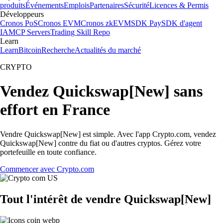
produits
Événements
Emplois
Partenaires
Sécurité
Licences & Permis
Développeurs
Cronos PoS
Cronos EVM
Cronos zkEVM
SDK Pay
SDK d'agent
IA
MCP Servers
Trading Skill Repo
Learn
Learn
Bitcoin
Recherche
Actualités du marché
CRYPTO
Vendez Quickswap[New] sans
effort en France
Vendre Quickswap[New] est simple. Avec l'app Crypto.com, vendez
Quickswap[New] contre du fiat ou d'autres cryptos. Gérez votre
portefeuille en toute confiance.
Commencer avec Crypto.com
Tout l'intérêt de vendre Quickswap[New]