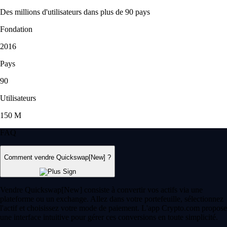
Des millions d'utilisateurs dans plus de 90 pays
Fondation
2016
Pays
90
Utilisateurs
150 M
FAQ
Comment vendre Quickswap[New] ?
Vendre Quickswap[New] consiste à convertir vos actifs via une
plateforme ou un exchange. Allez dans votre portefeuille, sélectionnez
l'actif et choisissez votre mode de paiement. L'app Crypto.com propose
une interface intuitive pour gérer ces conversions en toute simplicité.