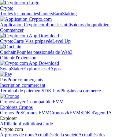
Crypto
Toutes les monnaies
Paniers
Earn
Staking
Application Crypto.com
Pour les utilisateurs du quotidien
Commencer
Crypto
Carte Visa prépayée
Level Up
Onchain
Pour les passionnés de Web3
Obtenir l'extension
Swap
Staker
Explorer les dApps
Pay
Pour commerçants
Inscription commerçant
Terminal de paiement
SDK Pay
Plug-ins e-commerce
Cronos
Layer 1 compatible EVM
Explorez Cronos
Cronos PoS
Cronos EVM
Cronos zkEVM
SDK d'agent IA
Explorer
Affiliation
Institutions
Garde
Crypto.com
À propos de nous
Actualités de la société
Actualités des