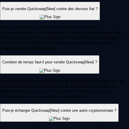
Puis-je vendre Quickswap[New] contre des devises fiat ?
Oui, de nombreuses plateformes permettent de vendre
Quickswap[New] et de le convertir en devises locales comme l'euro.
Une fois converti, vous pouvez retirer votre solde vers un compte
bancaire lié ou l'utiliser pour vos dépenses quotidiennes via des
programmes de cartes intégrés.
Combien de temps faut-il pour vendre Quickswap[New] ?
Le délai dépend de la plateforme et de la liquidité du marché. Sur des
applications comme l'app Crypto.com, l'exécution des ordres est
généralement rapide, ce qui vous permet de liquider vos avoirs
efficacement dès que vous lancez la transaction.
Puis-je échanger Quickswap[New] contre une autre cryptomonnaie ?
Oui, si vous ne souhaitez pas convertir vos avoirs en devises fiat, vous