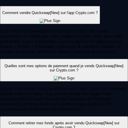
Comment vendre Quickswap[New] sur l'app Crypto.com ?
Pour vendre Quickswap[New] sur l'app Crypto.com, ouvrez
l'application et vérifiez que votre compte est validé. Allez dans votre
portefeuille crypto, sélectionnez Quickswap[New] et appuyez sur le
bouton « Vendre ». Choisissez votre mode de paiement, saisissez le
montant à convertir, vérifiez les détails et autorisez la transaction.
Quelles sont mes options de paiement quand je vends Quickswap[New]
sur Crypto.com ?
Quand vous vendez Quickswap[New] sur l'app Crypto.com, plusieurs
options s'offrent à vous. Vous pouvez choisir d'échanger votre
Quickswap[New] contre de la devise fiat locale ou l'échanger
directement contre un autre actif numérique parmi plus de 400
cryptomonnaies disponibles sur la plateforme.
Comment retirer mes fonds après avoir vendu Quickswap[New] sur
Crypto.com ?