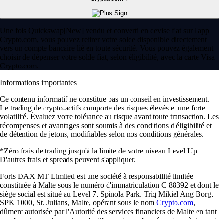
Une fois Quickswap[New] vendu et converti en devise fiat sur l'app
Crypto.com, vous pouvez retirer votre solde disponible directement
vers un compte bancaire lié en toute sécurité. Vous pouvez également
choisir de dépenser votre solde fiat, selon éligibilité, avec la carte Visa
Crypto.com.
Informations importantes
Ce contenu informatif ne constitue pas un conseil en investissement.
Le trading de crypto-actifs comporte des risques élevés et une forte
volatilité. Évaluez votre tolérance au risque avant toute transaction. Les
récompenses et avantages sont soumis à des conditions d'éligibilité et
de détention de jetons, modifiables selon nos conditions générales.
*Zéro frais de trading jusqu'à la limite de votre niveau Level Up.
D'autres frais et spreads peuvent s'appliquer.
Foris DAX MT Limited est une société à responsabilité limitée
constituée à Malte sous le numéro d'immatriculation C 88392 et dont le
siège social est situé au Level 7, Spinola Park, Triq Mikiel Ang Borg,
SPK 1000, St. Julians, Malte, opérant sous le nom
Crypto.com
,
dûment autorisée par l'Autorité des services financiers de Malte en tant