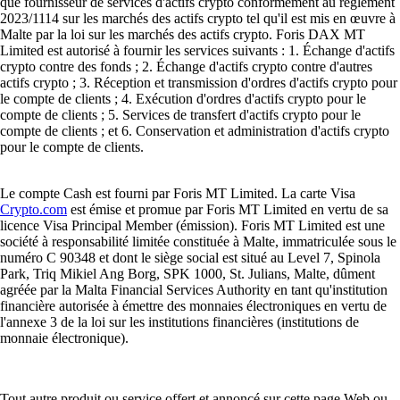
que fournisseur de services d'actifs crypto conformément au règlement
2023/1114 sur les marchés des actifs crypto tel qu'il est mis en œuvre à
Malte par la loi sur les marchés des actifs crypto. Foris DAX MT
Limited est autorisé à fournir les services suivants : 1. Échange d'actifs
crypto contre des fonds ; 2. Échange d'actifs crypto contre d'autres
actifs crypto ; 3. Réception et transmission d'ordres d'actifs crypto pour
le compte de clients ; 4. Exécution d'ordres d'actifs crypto pour le
compte de clients ; 5. Services de transfert d'actifs crypto pour le
compte de clients ; et 6. Conservation et administration d'actifs crypto
pour le compte de clients.
Le compte Cash est fourni par Foris MT Limited. La carte Visa
Crypto.com
est émise et promue par Foris MT Limited en vertu de sa
licence Visa Principal Member (émission). Foris MT Limited est une
société à responsabilité limitée constituée à Malte, immatriculée sous le
numéro C 90348 et dont le siège social est situé au Level 7, Spinola
Park, Triq Mikiel Ang Borg, SPK 1000, St. Julians, Malte, dûment
agréée par la Malta Financial Services Authority en tant qu'institution
financière autorisée à émettre des monnaies électroniques en vertu de
l'annexe 3 de la loi sur les institutions financières (institutions de
monnaie électronique).
Tout autre produit ou service offert et annoncé sur cette page Web ou