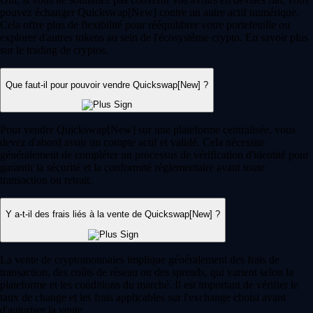
pouvez échanger Quickswap[New] contre un autre actif numérique.
Cela offre plus de flexibilité pour rééquilibrer votre portefeuille ou
explorer d'autres tokens au sein de l'écosystème crypto. En savoir plus
sur le trading de cryptos.
Que faut-il pour pouvoir vendre Quickswap[New] ?
Pour vendre Quickswap[New] sur une plateforme centralisée, vous
devez d'abord avoir un compte actif et validé. Cela nécessite
généralement de compléter un processus de vérification d'identité pour
garantir la sécurité et la conformité réglementaire avant toute
transaction ou retrait.
Y a-t-il des frais liés à la vente de Quickswap[New] ?
La vente de cryptomonnaies implique généralement des frais de
transaction, des coûts de réseau ou des spreads, qui varient selon la
plateforme et les conditions du marché. Il est important de vérifier le
taux de change et les frais applicables sur l'exchange choisi avant
d'autoriser la vente.