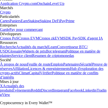
Application Crypto.com
Onchain
Level Up
Marchés
Crypto
Particularités
Cartes
Paniers
Earn
Staking
Staking DeFi
Pay
Prime
Entreprises
Garde
Pay pour commerçant
Développeurs
Cronos PoS
Cronos EVM
Cronos zkEVM
SDK Pay
SDK d'agent IA
Ressources
Recherche
Actualités du marché
Learn
Convertisseur BTC/
USD
Glossaire
Widgets de prix
Bot telegram
Politique en matière de
plaintes
Service client
Resumen de criptomonedas
Société
À propos de nous
Feuille de route
Emplois
Partenaires
Sécurité
Preuve de
réserves
Affiliation
Licences & enregistrements
Hub d'exploration des
crypto-actifs
Climat
Capital
Vérifier
Politique en matière de conflits
d’intérêts
Mises à jour
X
Actualités des
produits
Événements
Reddit
Discord
Instagram
Facebook
Linkedin
Tradin
gView
Cryptocurrency in Every Wallet™