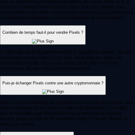
Oui, de nombreuses plateformes permettent de vendre Pixels et de le
convertir en devises locales comme l'euro. Une fois converti, vous
pouvez retirer votre solde vers un compte bancaire lié ou l'utiliser pour
vos dépenses quotidiennes via des programmes de cartes intégrés.
Combien de temps faut-il pour vendre Pixels ?
Le délai dépend de la plateforme et de la liquidité du marché. Sur des
applications comme l'app Crypto.com, l'exécution des ordres est
généralement rapide, ce qui vous permet de liquider vos avoirs
efficacement dès que vous lancez la transaction.
Puis-je échanger Pixels contre une autre cryptomonnaie ?
Oui, si vous ne souhaitez pas convertir vos avoirs en devises fiat, vous
pouvez échanger Pixels contre un autre actif numérique. Cela offre
plus de flexibilité pour rééquilibrer votre portefeuille ou explorer
d'autres tokens au sein de l'écosystème crypto. En savoir plus sur le
trading de cryptos.