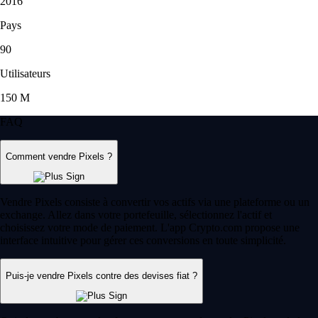
2016
Pays
90
Utilisateurs
150 M
FAQ
Comment vendre Pixels ?
Vendre Pixels consiste à convertir vos actifs via une plateforme ou un
exchange. Allez dans votre portefeuille, sélectionnez l'actif et
choisissez votre mode de paiement. L'app Crypto.com propose une
interface intuitive pour gérer ces conversions en toute simplicité.
Puis-je vendre Pixels contre des devises fiat ?