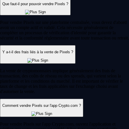
Que faut-il pour pouvoir vendre Pixels ?
Pour vendre Pixels sur une plateforme centralisée, vous devez d'abord
avoir un compte actif et validé. Cela nécessite généralement de
compléter un processus de vérification d'identité pour garantir la
sécurité et la conformité réglementaire avant toute transaction ou retrait.
Y a-t-il des frais liés à la vente de Pixels ?
La vente de cryptomonnaies implique généralement des frais de
transaction, des coûts de réseau ou des spreads, qui varient selon la
plateforme et les conditions du marché. Il est important de vérifier le
taux de change et les frais applicables sur l'exchange choisi avant
d'autoriser la vente.
Comment vendre Pixels sur l'app Crypto.com ?
Pour vendre Pixels sur l'app Crypto.com, ouvrez l'application et