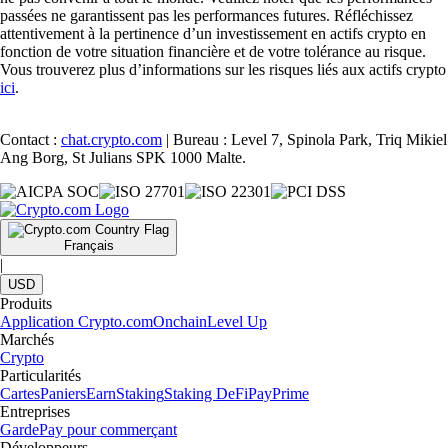
passées ne garantissent pas les performances futures. Réfléchissez
attentivement à la pertinence d’un investissement en actifs crypto en
fonction de votre situation financière et de votre tolérance au risque.
Vous trouverez plus d’informations sur les risques liés aux actifs crypto
ici
.
Contact :
chat.crypto.com
| Bureau : Level 7, Spinola Park, Triq Mikiel
Ang Borg, St Julians SPK 1000 Malte.
Français
|
USD
Produits
Application Crypto.com
Onchain
Level Up
Marchés
Crypto
Particularités
Cartes
Paniers
Earn
Staking
Staking DeFi
Pay
Prime
Entreprises
Garde
Pay pour commerçant
Développeurs