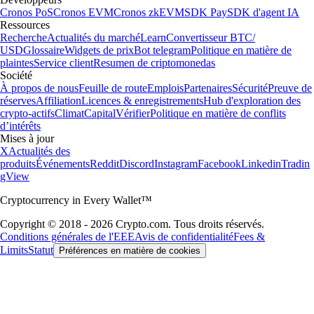
Cronos PoS
Cronos EVM
Cronos zkEVM
SDK Pay
SDK d'agent IA
Ressources
Recherche
Actualités du marché
Learn
Convertisseur BTC/
USD
Glossaire
Widgets de prix
Bot telegram
Politique en matière de
plaintes
Service client
Resumen de criptomonedas
Société
À propos de nous
Feuille de route
Emplois
Partenaires
Sécurité
Preuve de
réserves
Affiliation
Licences & enregistrements
Hub d'exploration des
crypto-actifs
Climat
Capital
Vérifier
Politique en matière de conflits
d’intérêts
Mises à jour
X
Actualités des
produits
Événements
Reddit
Discord
Instagram
Facebook
Linkedin
Tradin
gView
Cryptocurrency in Every Wallet™
Copyright © 2018 - 2026 Crypto.com. Tous droits réservés.
Conditions générales de l'EEE
Avis de confidentialité
Fees &
Limits
Statut
Préférences en matière de cookies