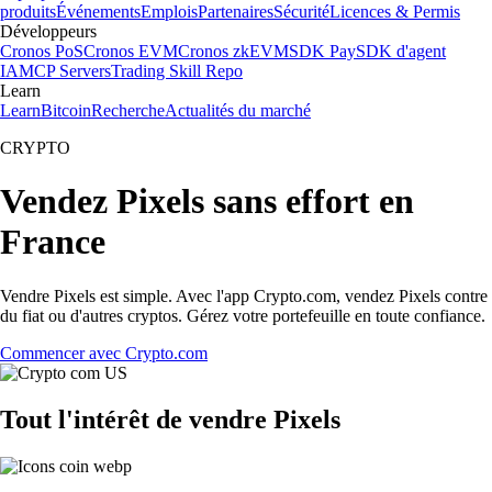
produits
Événements
Emplois
Partenaires
Sécurité
Licences & Permis
Développeurs
Cronos PoS
Cronos EVM
Cronos zkEVM
SDK Pay
SDK d'agent
IA
MCP Servers
Trading Skill Repo
Learn
Learn
Bitcoin
Recherche
Actualités du marché
CRYPTO
Vendez Pixels sans effort en
France
Vendre Pixels est simple. Avec l'app Crypto.com, vendez Pixels contre
du fiat ou d'autres cryptos. Gérez votre portefeuille en toute confiance.
Commencer avec Crypto.com
Tout l'intérêt de vendre Pixels