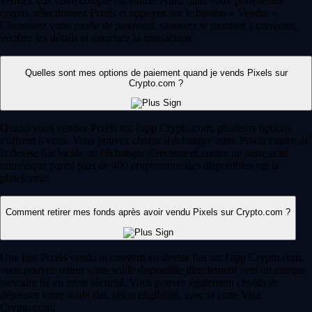
vérifiez que votre compte est validé. Allez dans votre portefeuille
crypto, sélectionnez Pixels et appuyez sur le bouton « Vendre ».
Choisissez votre mode de paiement, saisissez le montant à convertir,
vérifiez les détails et autorisez la transaction.
Quelles sont mes options de paiement quand je vends Pixels sur
Crypto.com ?
Quand vous vendez Pixels sur l'app Crypto.com, plusieurs options
s'offrent à vous. Vous pouvez choisir d'échanger votre Pixels contre de
la devise fiat locale ou l'échanger directement contre un autre actif
numérique parmi plus de 400 cryptomonnaies disponibles sur la
plateforme.
Comment retirer mes fonds après avoir vendu Pixels sur Crypto.com ?
Une fois Pixels vendu et converti en devise fiat sur l'app Crypto.com,
vous pouvez retirer votre solde disponible directement vers un compte
bancaire lié en toute sécurité. Vous pouvez également choisir de
dépenser votre solde fiat, selon éligibilité, avec la carte Visa
Crypto.com.