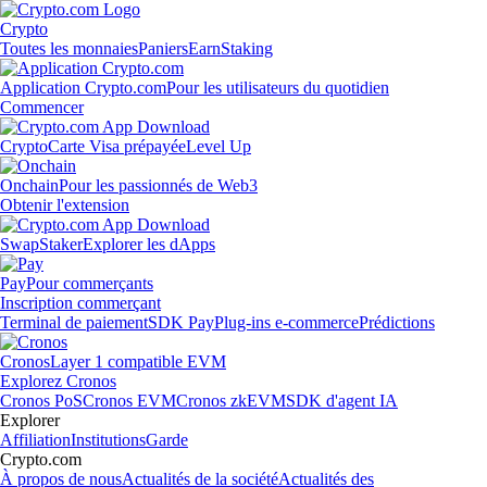
Crypto
Toutes les monnaies
Paniers
Earn
Staking
Application Crypto.com
Pour les utilisateurs du quotidien
Commencer
Crypto
Carte Visa prépayée
Level Up
Onchain
Pour les passionnés de Web3
Obtenir l'extension
Swap
Staker
Explorer les dApps
Pay
Pour commerçants
Inscription commerçant
Terminal de paiement
SDK Pay
Plug-ins e-commerce
Prédictions
Cronos
Layer 1 compatible EVM
Explorez Cronos
Cronos PoS
Cronos EVM
Cronos zkEVM
SDK d'agent IA
Explorer
Affiliation
Institutions
Garde
Crypto.com
À propos de nous
Actualités de la société
Actualités des