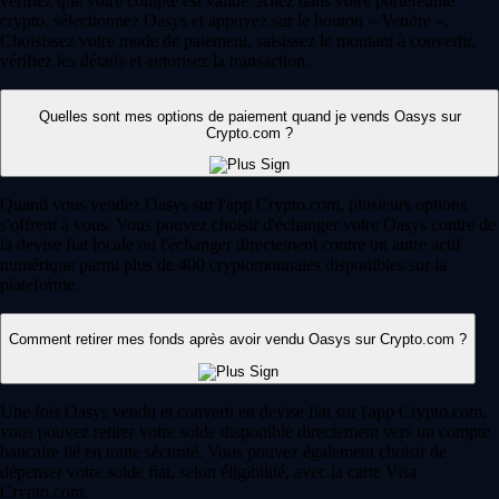
vérifiez que votre compte est validé. Allez dans votre portefeuille
crypto, sélectionnez Oasys et appuyez sur le bouton « Vendre ».
Choisissez votre mode de paiement, saisissez le montant à convertir,
vérifiez les détails et autorisez la transaction.
Quelles sont mes options de paiement quand je vends Oasys sur
Crypto.com ?
Quand vous vendez Oasys sur l'app Crypto.com, plusieurs options
s'offrent à vous. Vous pouvez choisir d'échanger votre Oasys contre de
la devise fiat locale ou l'échanger directement contre un autre actif
numérique parmi plus de 400 cryptomonnaies disponibles sur la
plateforme.
Comment retirer mes fonds après avoir vendu Oasys sur Crypto.com ?
Une fois Oasys vendu et converti en devise fiat sur l'app Crypto.com,
vous pouvez retirer votre solde disponible directement vers un compte
bancaire lié en toute sécurité. Vous pouvez également choisir de
dépenser votre solde fiat, selon éligibilité, avec la carte Visa
Crypto.com.