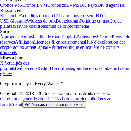
Cronos PoS
Cronos EVM
Cronos zkEVM
SDK Pay
SDK d'agent IA
Ressources
Recherche
Actualités du marché
Learn
Convertisseur BTC/
USD
Glossaire
Widgets de prix
Bot telegram
Politique en matière de
plaintes
Service client
Resumen de criptomonedas
Société
À propos de nous
Feuille de route
Emplois
Partenaires
Sécurité
Preuve de
réserves
Affiliation
Licences & enregistrements
Hub d'exploration des
crypto-actifs
Climat
Capital
Vérifier
Politique en matière de conflits
d’intérêts
Mises à jour
X
Actualités des
produits
Événements
Reddit
Discord
Instagram
Facebook
Linkedin
Tradin
gView
Cryptocurrency in Every Wallet™
Copyright © 2018 - 2026 Crypto.com. Tous droits réservés.
Conditions générales de l'EEE
Avis de confidentialité
Fees &
Limits
Statut
Préférences en matière de cookies