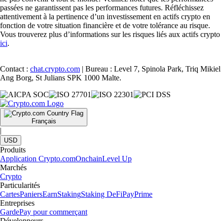
passées ne garantissent pas les performances futures. Réfléchissez
attentivement à la pertinence d’un investissement en actifs crypto en
fonction de votre situation financière et de votre tolérance au risque.
Vous trouverez plus d’informations sur les risques liés aux actifs crypto
ici
.
Contact :
chat.crypto.com
| Bureau : Level 7, Spinola Park, Triq Mikiel
Ang Borg, St Julians SPK 1000 Malte.
Français
|
USD
Produits
Application Crypto.com
Onchain
Level Up
Marchés
Crypto
Particularités
Cartes
Paniers
Earn
Staking
Staking DeFi
Pay
Prime
Entreprises
Garde
Pay pour commerçant
Développeurs