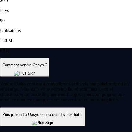
2016
Pays
90
Utilisateurs
150 M
FAQ
Comment vendre Oasys ?
Vendre Oasys consiste à convertir vos actifs via une plateforme ou un
exchange. Allez dans votre portefeuille, sélectionnez l'actif et
choisissez votre mode de paiement. L'app Crypto.com propose une
interface intuitive pour gérer ces conversions en toute simplicité.
Puis-je vendre Oasys contre des devises fiat ?