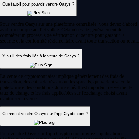
Que faut-il pour pouvoir vendre Oasys ?
Pour vendre Oasys sur une plateforme centralisée, vous devez d'abord
avoir un compte actif et validé. Cela nécessite généralement de
compléter un processus de vérification d'identité pour garantir la
sécurité et la conformité réglementaire avant toute transaction ou retrait.
Y a-t-il des frais liés à la vente de Oasys ?
La vente de cryptomonnaies implique généralement des frais de
transaction, des coûts de réseau ou des spreads, qui varient selon la
plateforme et les conditions du marché. Il est important de vérifier le
taux de change et les frais applicables sur l'exchange choisi avant
d'autoriser la vente.
Comment vendre Oasys sur l'app Crypto.com ?
Pour vendre Oasys sur l'app Crypto.com, ouvrez l'application et