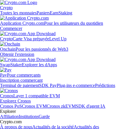
Crypto
Toutes les monnaies
Paniers
Earn
Staking
Application Crypto.com
Pour les utilisateurs du quotidien
Commencer
Crypto
Carte Visa prépayée
Level Up
Onchain
Pour les passionnés de Web3
Obtenir l'extension
Swap
Staker
Explorer les dApps
Pay
Pour commerçants
Inscription commerçant
Terminal de paiement
SDK Pay
Plug-ins e-commerce
Prédictions
Cronos
Layer 1 compatible EVM
Explorez Cronos
Cronos PoS
Cronos EVM
Cronos zkEVM
SDK d'agent IA
Explorer
Affiliation
Institutions
Garde
Crypto.com
À propos de nous
Actualités de la société
Actualités des