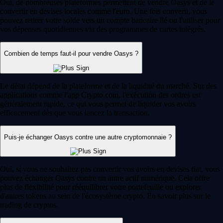
Oui, de nombreuses plateformes permettent de vendre Oasys et de le
convertir en devises locales comme l'euro. Une fois converti, vous
pouvez retirer votre solde vers un compte bancaire lié ou l'utiliser pour
vos dépenses quotidiennes via des programmes de cartes intégrés.
Combien de temps faut-il pour vendre Oasys ?
Le délai dépend de la plateforme et de la liquidité du marché. Sur des
applications comme l'app Crypto.com, l'exécution des ordres est
généralement rapide, ce qui vous permet de liquider vos avoirs
efficacement dès que vous lancez la transaction.
Puis-je échanger Oasys contre une autre cryptomonnaie ?
Oui, si vous ne souhaitez pas convertir vos avoirs en devises fiat, vous
pouvez échanger Oasys contre un autre actif numérique. Cela offre
plus de flexibilité pour rééquilibrer votre portefeuille ou explorer
d'autres tokens au sein de l'écosystème crypto. En savoir plus sur le
trading de cryptos.