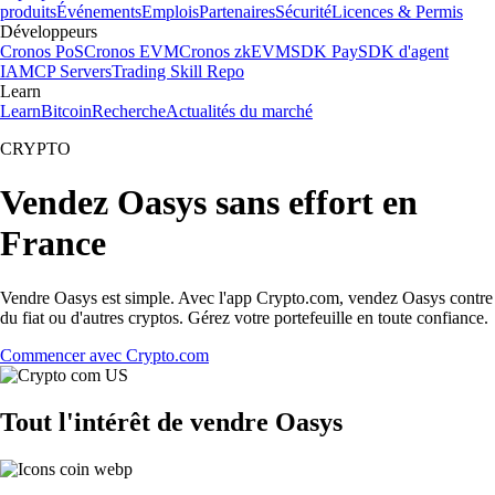
produits
Événements
Emplois
Partenaires
Sécurité
Licences & Permis
Développeurs
Cronos PoS
Cronos EVM
Cronos zkEVM
SDK Pay
SDK d'agent
IA
MCP Servers
Trading Skill Repo
Learn
Learn
Bitcoin
Recherche
Actualités du marché
CRYPTO
Vendez Oasys sans effort en
France
Vendre Oasys est simple. Avec l'app Crypto.com, vendez Oasys contre
du fiat ou d'autres cryptos. Gérez votre portefeuille en toute confiance.
Commencer avec Crypto.com
Tout l'intérêt de vendre Oasys