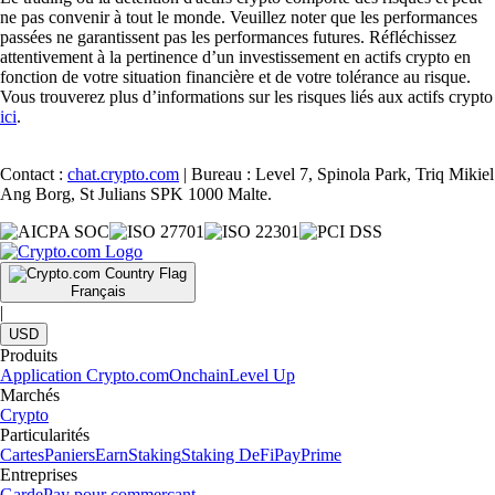
ne pas convenir à tout le monde. Veuillez noter que les performances
passées ne garantissent pas les performances futures. Réfléchissez
attentivement à la pertinence d’un investissement en actifs crypto en
fonction de votre situation financière et de votre tolérance au risque.
Vous trouverez plus d’informations sur les risques liés aux actifs crypto
ici
.
Contact :
chat.crypto.com
| Bureau : Level 7, Spinola Park, Triq Mikiel
Ang Borg, St Julians SPK 1000 Malte.
Français
|
USD
Produits
Application Crypto.com
Onchain
Level Up
Marchés
Crypto
Particularités
Cartes
Paniers
Earn
Staking
Staking DeFi
Pay
Prime
Entreprises
Garde
Pay pour commerçant