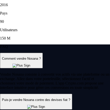
2016
Pays
90
Utilisateurs
150 M
FAQ
Comment vendre Nosana ?
Vendre Nosana consiste à convertir vos actifs via une plateforme ou un
exchange. Allez dans votre portefeuille, sélectionnez l'actif et
choisissez votre mode de paiement. L'app Crypto.com propose une
interface intuitive pour gérer ces conversions en toute simplicité.
Puis-je vendre Nosana contre des devises fiat ?