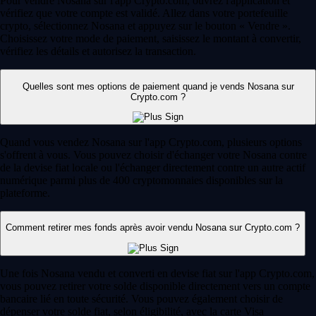
Pour vendre Nosana sur l'app Crypto.com, ouvrez l'application et
vérifiez que votre compte est validé. Allez dans votre portefeuille
crypto, sélectionnez Nosana et appuyez sur le bouton « Vendre ».
Choisissez votre mode de paiement, saisissez le montant à convertir,
vérifiez les détails et autorisez la transaction.
Quelles sont mes options de paiement quand je vends Nosana sur
Crypto.com ?
Quand vous vendez Nosana sur l'app Crypto.com, plusieurs options
s'offrent à vous. Vous pouvez choisir d'échanger votre Nosana contre
de la devise fiat locale ou l'échanger directement contre un autre actif
numérique parmi plus de 400 cryptomonnaies disponibles sur la
plateforme.
Comment retirer mes fonds après avoir vendu Nosana sur Crypto.com ?
Une fois Nosana vendu et converti en devise fiat sur l'app Crypto.com,
vous pouvez retirer votre solde disponible directement vers un compte
bancaire lié en toute sécurité. Vous pouvez également choisir de
dépenser votre solde fiat, selon éligibilité, avec la carte Visa