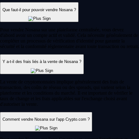
Que faut-il pour pouvoir vendre Nosana ?
Pour vendre Nosana sur une plateforme centralisée, vous devez
d'abord avoir un compte actif et validé. Cela nécessite généralement de
compléter un processus de vérification d'identité pour garantir la
sécurité et la conformité réglementaire avant toute transaction ou retrait.
Y a-t-il des frais liés à la vente de Nosana ?
La vente de cryptomonnaies implique généralement des frais de
transaction, des coûts de réseau ou des spreads, qui varient selon la
plateforme et les conditions du marché. Il est important de vérifier le
taux de change et les frais applicables sur l'exchange choisi avant
d'autoriser la vente.
Comment vendre Nosana sur l'app Crypto.com ?