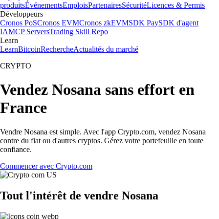
produits
Événements
Emplois
Partenaires
Sécurité
Licences & Permis
Développeurs
Cronos PoS
Cronos EVM
Cronos zkEVM
SDK Pay
SDK d'agent
IA
MCP Servers
Trading Skill Repo
Learn
Learn
Bitcoin
Recherche
Actualités du marché
CRYPTO
Vendez Nosana sans effort en
France
Vendre Nosana est simple. Avec l'app Crypto.com, vendez Nosana
contre du fiat ou d'autres cryptos. Gérez votre portefeuille en toute
confiance.
Commencer avec Crypto.com
Tout l'intérêt de vendre Nosana