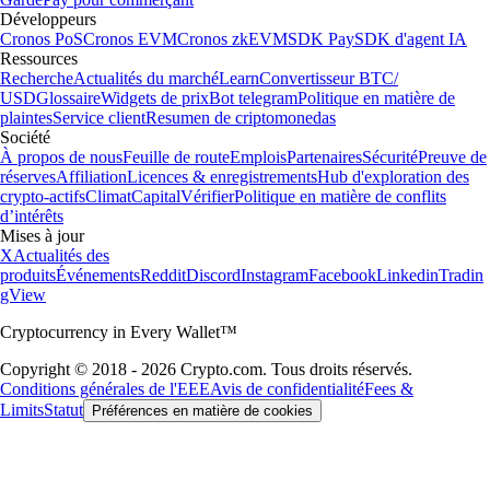
Développeurs
Cronos PoS
Cronos EVM
Cronos zkEVM
SDK Pay
SDK d'agent IA
Ressources
Recherche
Actualités du marché
Learn
Convertisseur BTC/
USD
Glossaire
Widgets de prix
Bot telegram
Politique en matière de
plaintes
Service client
Resumen de criptomonedas
Société
À propos de nous
Feuille de route
Emplois
Partenaires
Sécurité
Preuve de
réserves
Affiliation
Licences & enregistrements
Hub d'exploration des
crypto-actifs
Climat
Capital
Vérifier
Politique en matière de conflits
d’intérêts
Mises à jour
X
Actualités des
produits
Événements
Reddit
Discord
Instagram
Facebook
Linkedin
Tradin
gView
Cryptocurrency in Every Wallet™
Copyright © 2018 - 2026 Crypto.com. Tous droits réservés.
Conditions générales de l'EEE
Avis de confidentialité
Fees &
Limits
Statut
Préférences en matière de cookies