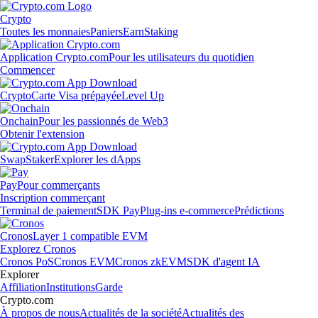
Crypto
Toutes les monnaies
Paniers
Earn
Staking
Application Crypto.com
Pour les utilisateurs du quotidien
Commencer
Crypto
Carte Visa prépayée
Level Up
Onchain
Pour les passionnés de Web3
Obtenir l'extension
Swap
Staker
Explorer les dApps
Pay
Pour commerçants
Inscription commerçant
Terminal de paiement
SDK Pay
Plug-ins e-commerce
Prédictions
Cronos
Layer 1 compatible EVM
Explorez Cronos
Cronos PoS
Cronos EVM
Cronos zkEVM
SDK d'agent IA
Explorer
Affiliation
Institutions
Garde
Crypto.com
À propos de nous
Actualités de la société
Actualités des