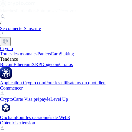
Marchés
Particuliers
Entreprises
Découvrir
/
Se connecter
S'inscrire
Crypto
Toutes les monnaies
Paniers
Earn
Staking
Tendance
Bitcoin
Ethereum
XRP
Dogecoin
Cronos
Application Crypto.com
Pour les utilisateurs du quotidien
Commencer
Crypto
Carte Visa prépayée
Level Up
Onchain
Pour les passionnés de Web3
Obtenir l'extension