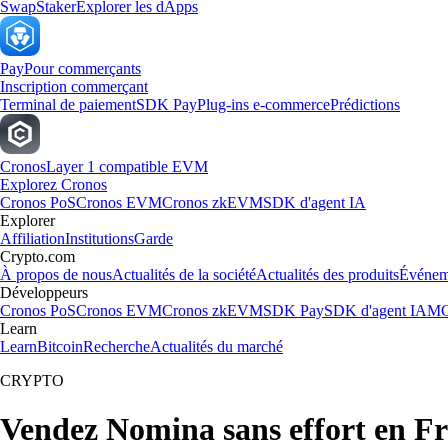
Swap
Staker
Explorer les dApps
Pay
Pour commerçants
Inscription commerçant
Terminal de paiement
SDK Pay
Plug-ins e-commerce
Prédictions
Cronos
Layer 1 compatible EVM
Explorez Cronos
Cronos PoS
Cronos EVM
Cronos zkEVM
SDK d'agent IA
Explorer
Affiliation
Institutions
Garde
Crypto.com
À propos de nous
Actualités de la société
Actualités des produits
Événem
Développeurs
Cronos PoS
Cronos EVM
Cronos zkEVM
SDK Pay
SDK d'agent IA
MC
Learn
Learn
Bitcoin
Recherche
Actualités du marché
CRYPTO
Vendez Nomina sans effort en F