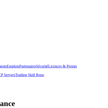
ents
Emplois
Partenaires
Sécurité
Licences & Permis
P Servers
Trading Skill Repo
rance